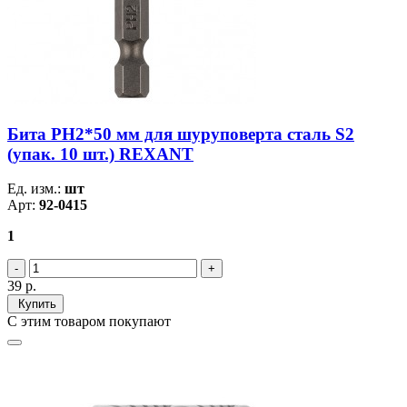
Бита PH2*50 мм для шуруповерта сталь S2
(упак. 10 шт.) REXANT
Ед. изм.:
шт
Арт:
92-0415
1
39
р.
Купить
С этим товаром покупают