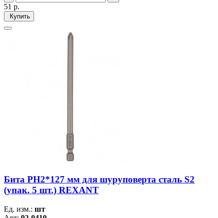
51
р.
Купить
Бита PH2*127 мм для шуруповерта сталь S2
(упак. 5 шт.) REXANT
Ед. изм.:
шт
Арт:
92-0410