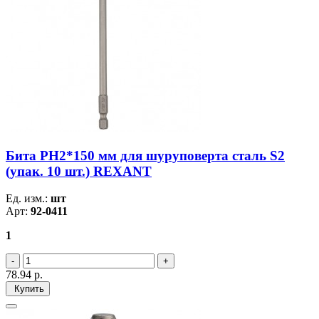
Бита PH2*150 мм для шуруповерта сталь S2
(упак. 10 шт.) REXANT
Ед. изм.:
шт
Арт:
92-0411
1
78.94
р.
Купить