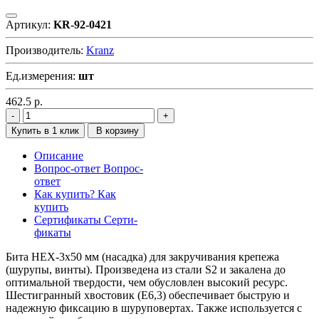
Артикул:
KR-92-0421
Производитель:
Kranz
Ед.измерения:
шт
462.5
р.
Купить в 1 клик
В корзину
Описание
Вопрос-ответ
Вопрос-
ответ
Как купить?
Как
купить
Сертификаты
Серти-
фикаты
Бита HEX-3х50 мм (насадка) для закручивания крепежа
(шурупы, винты). Произведена из стали S2 и закалена до
оптимальной твердости, чем обусловлен высокий ресурс.
Шестигранный хвостовик (Е6,3) обеспечивает быструю и
надежную фиксацию в шуруповертах. Также используется с