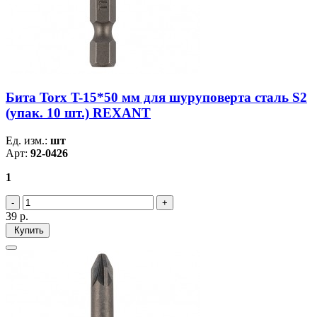
Бита Torx T-15*50 мм для шуруповерта сталь S2
(упак. 10 шт.) REXANT
Ед. изм.:
шт
Арт:
92-0426
1
39
р.
Купить