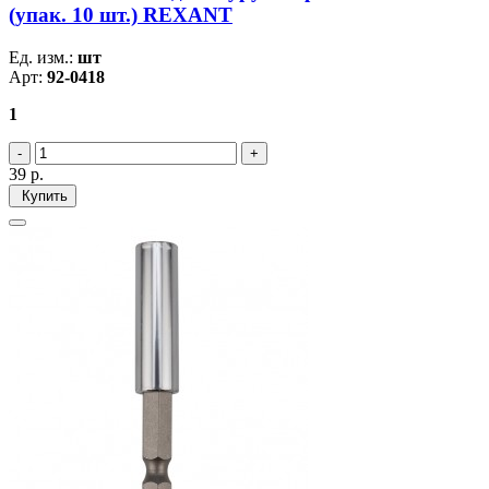
(упак. 10 шт.) REXANT
Ед. изм.:
шт
Арт:
92-0418
1
39
р.
Купить