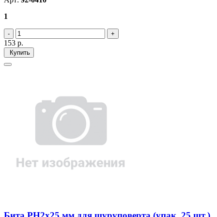
1
153
р.
Купить
Бита PH2х25 мм для шуруповерта (упак. 25 шт.)