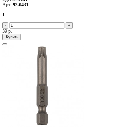
Арт:
92-0431
1
39
р.
Купить