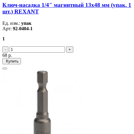
Ключ-насадка 1/4" магнитный 13х48 мм (упак. 1
шт.) REXANT
Ед. изм.:
упак
Арт:
92-0404-1
1
68
р.
Купить