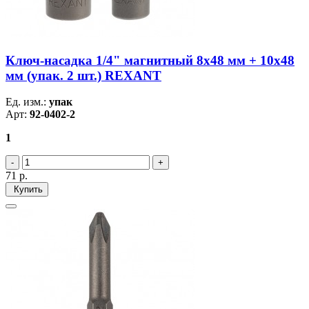
Ключ-насадка 1/4" магнитный 8х48 мм + 10х48
мм (упак. 2 шт.) REXANT
Ед. изм.:
упак
Арт:
92-0402-2
1
71
р.
Купить