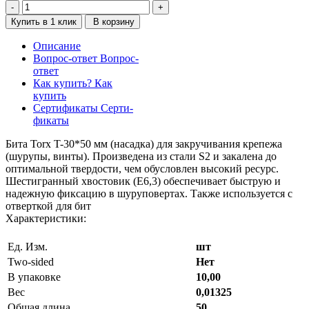
Купить в 1 клик
В корзину
Описание
Вопрос-ответ
Вопрос-
ответ
Как купить?
Как
купить
Сертификаты
Серти-
фикаты
Бита Torx T-30*50 мм (насадка) для закручивания крепежа
(шурупы, винты). Произведена из стали S2 и закалена до
оптимальной твердости, чем обусловлен высокий ресурс.
Шестигранный хвостовик (Е6,3) обеспечивает быструю и
надежную фиксацию в шуруповертах. Также используется с
отверткой для бит
Характеристики:
Ед. Изм.
шт
Two-sided
Нет
В упаковке
10,00
Вес
0,01325
Общая длина
50