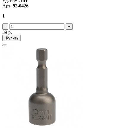
Ед. изм.:
шт
Арт:
92-0426
1
39
р.
Купить