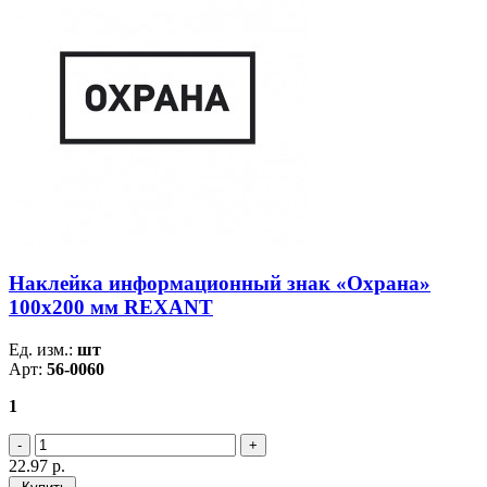
Наклейка информационный знак «Охрана»
100х200 мм REXANT
Ед. изм.:
шт
Арт:
56-0060
1
22.97
р.