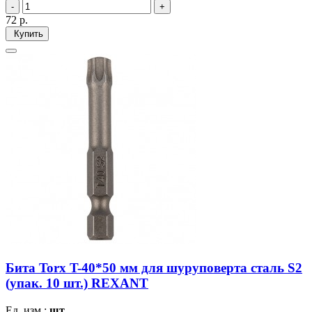
72
р.
Купить
Бита Torx T-40*50 мм для шуруповерта сталь S2
(упак. 10 шт.) REXANT
Ед. изм.:
шт