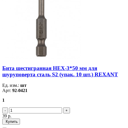
Бита шестигранная HEX-3*50 мм для
шуруповерта сталь S2 (упак. 10 шт.) REXANT
Ед. изм.:
шт
Арт:
92-0421
1
39
р.
Купить