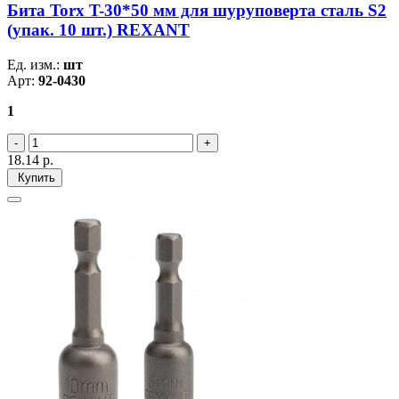
Бита Torx T-30*50 мм для шуруповерта сталь S2
(упак. 10 шт.) REXANT
Ед. изм.:
шт
Арт:
92-0430
1
18.14
р.
Купить