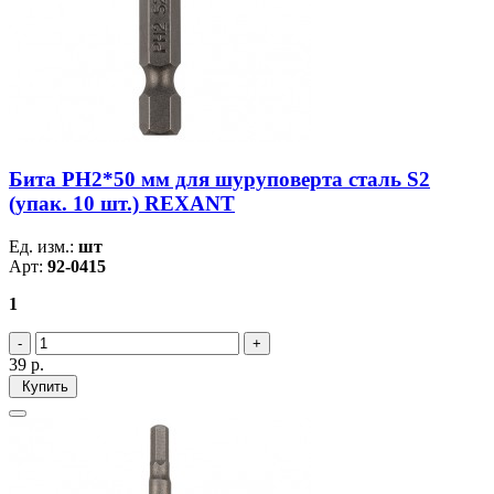
Бита PH2*50 мм для шуруповерта сталь S2
(упак. 10 шт.) REXANT
Ед. изм.:
шт
Арт:
92-0415
1
39
р.
Купить