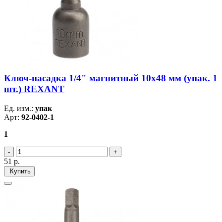
Ключ-насадка 1/4" магнитный 10х48 мм (упак. 1
шт.) REXANT
Ед. изм.:
упак
Арт:
92-0402-1
1
51
р.
Купить