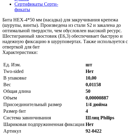
Сертификаты
Серти-
фикаты
Бита HEX-4*50 мм (насадка) для закручивания крепежа
(шурупы, винты). Произведена из стали S2 и закалена до
оптимальной твердости, чем обусловлен высокий ресурс.
Шестигранный хвостовик (Е6,3) обеспечивает быструю и
надежную фиксацию в шуруповертах. Также используется с
отверткой для бит
Характеристики:
Ед. Изм.
шт
Two-sided
Нет
В упаковке
10,00
Вес
0,01158
Общая длина
50
Объем
0,00000887
Присоединительный размер
1/4 дюйма
Размер бит
4
Система завинчивания
Шлиц Philips
Шариковая подпружиненная фиксация
Нет
Артикул
92-0422