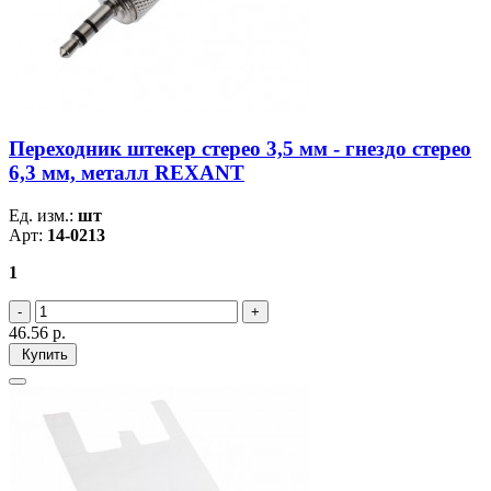
Переходник штекер стерео 3,5 мм - гнездо стерео
6,3 мм, металл REXANT
Ед. изм.:
шт
Арт:
14-0213
1
46.56
р.
Купить