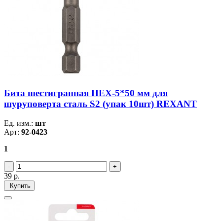
Бита шестигранная HEX-5*50 мм для
шуруповерта сталь S2 (упак 10шт) REXANT
Ед. изм.:
шт
Арт:
92-0423
1
39
р.
Купить