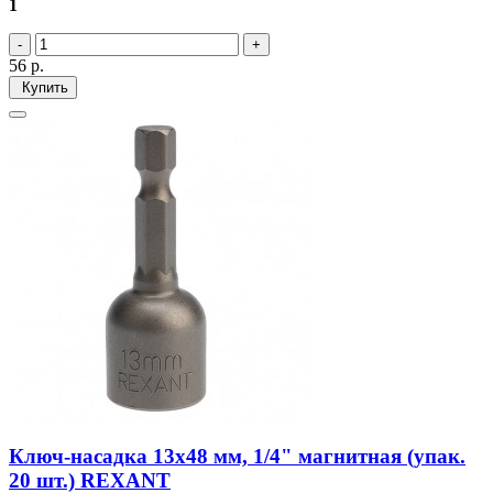
1
56
р.
Купить
Ключ-насадка 13х48 мм, 1/4" магнитная (упак.
20 шт.) REXANT