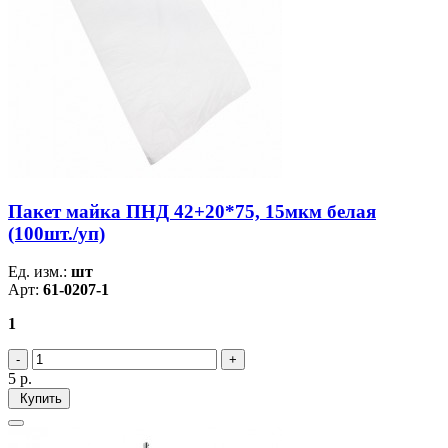
Пакет майка ПНД 42+20*75, 15мкм белая
(100шт./уп)
Ед. изм.:
шт
Арт:
61-0207-1
1
5
р.
Купить