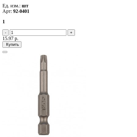
Ед. изм.:
шт
Арт:
92-0401
1
15.97
р.
Купить