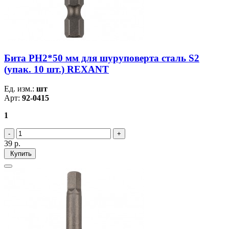
Бита PH2*50 мм для шуруповерта сталь S2
(упак. 10 шт.) REXANT
Ед. изм.:
шт
Арт:
92-0415
1
39
р.
Купить