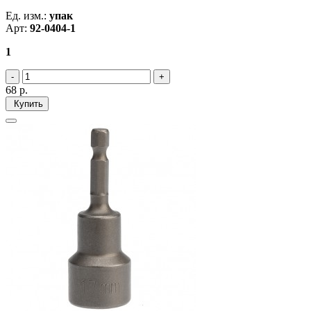
Ед. изм.:
упак
Арт:
92-0404-1
1
68
р.
Купить