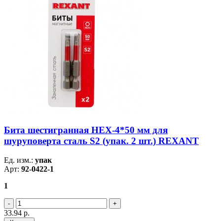
Бита шестигранная HEX-4*50 мм для
шуруповерта сталь S2 (упак. 2 шт.) REXANT
Ед. изм.:
упак
Арт:
92-0422-1
1
33.94
р.