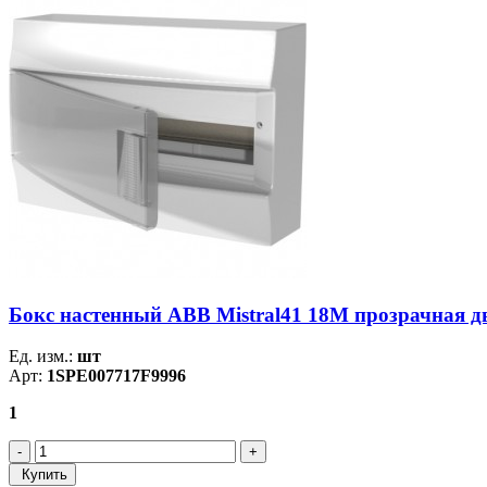
Бокс настенный ABB Mistral41 18М прозрачная д
Ед. изм.:
шт
Арт:
1SPE007717F9996
1
Купить