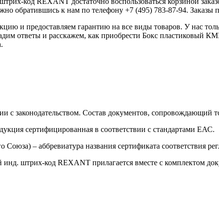
штрих-код REXANT достаточно воспользоваться корзиной заказо
жно обратившись к нам по телефону +7 (495) 783-87-94. Заказы пр
ию и предоставляем гарантию на все виды товаров. У нас толь
 дадим ответы и расскажем, как приобрести Бокс пластиковый 
.
ии с законодательством. Состав документов, сопровождающий то
одукция сертифицированная в соответствии с стандартами ЕАС.
о Союза) – аббревиатура названия сертификата соответствия р
 инд. штрих-код REXANT прилагается вместе с комплектом доку