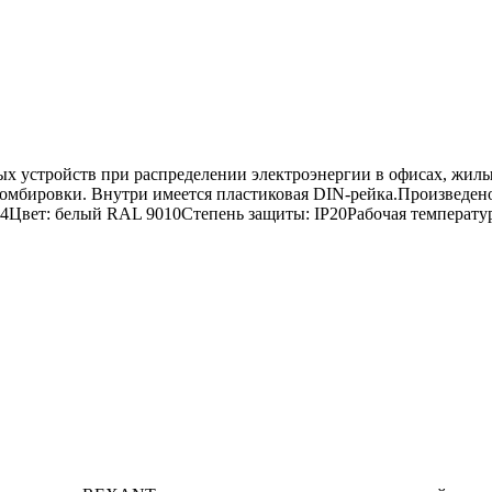
х устройств при распределении электроэнергии в офисах, жил
омбировки. Внутри имеется пластиковая DIN-рейка.Произведено
4Цвет: белый RAL 9010Степень защиты: IP20Рабочая температура