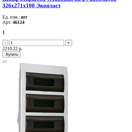
326х271х100 Экопласт
Ед. изм.:
шт
Арт:
46124
1
2210.22
р.
Купить