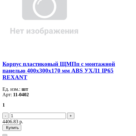
Корпус пластиковый ЩМПп с монтажной
панелью 400х300х170 мм ABS УХЛ1 IP65
REXANT
Ед. изм.:
шт
Арт:
11-0402
1
4406.83
р.
Купить