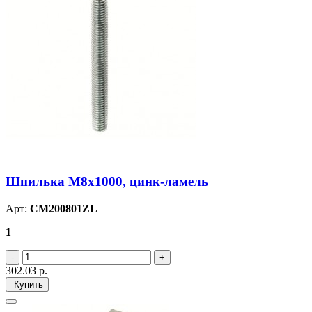
Шпилька М8х1000, цинк-ламель
Арт:
CM200801ZL
1
302.03
р.
Купить