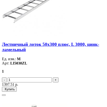
Лестничный лоток 50х300 плюс, L 3000, цинк-
ламельный
Ед. изм.:
М
Арт:
LI5030ZL
1
1397.51
р.
Купить