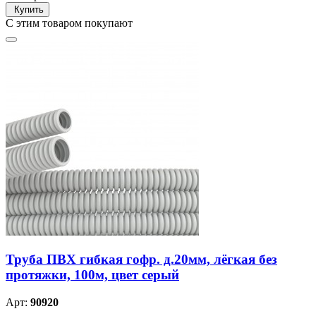
Купить
С этим товаром покупают
Труба ПВХ гибкая гофр. д.20мм, лёгкая без
протяжки, 100м, цвет серый
Арт:
90920