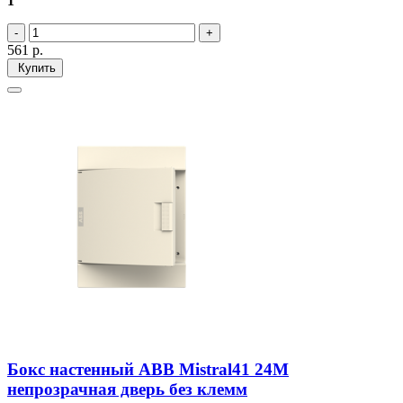
1
561
р.
Купить
Бокс настенный ABB Mistral41 24М
непрозрачная дверь без клемм