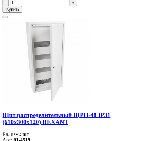
Купить
Щит распределительный ЩРН-48 IP31
(610х300х120) REXANT
Ед. изм.:
шт
Арт:
81-4519