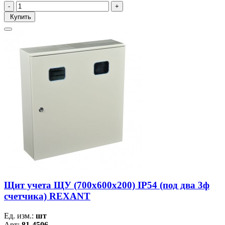
Купить
Щит учета ЩУ (700х600х200) IP54 (под два 3ф
счетчика) REXANT
Ед. изм.:
шт
Арт:
81-4506