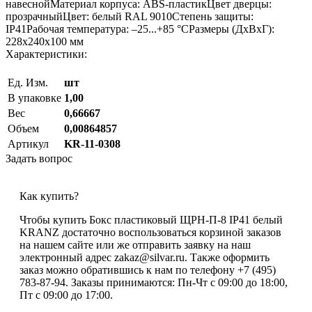
навеснойМатериал корпуса: ABS-пластикЦвет дверцы:
прозрачныйЦвет: белый RAL 9010Степень защиты:
IP41Рабочая температура: –25...+85 °СРазмеры (ДхВхГ):
228х240х100 мм
Характеристики:
Ед. Изм.
шт
В упаковке
1,00
Вес
0,66667
Объем
0,00864857
Артикул
KR-11-0308
Задать вопрос
Как купить?
Чтобы купить Бокс пластиковый ЩРН-П-8 IP41 белый
KRANZ достаточно воспользоваться корзиной заказов
на нашем сайте или же отправить заявку на наш
электронный адрес zakaz@silvar.ru. Также оформить
заказ можно обратившись к нам по телефону +7 (495)
783-87-94. Заказы принимаются: Пн-Чт с 09:00 до 18:00,
Пт с 09:00 до 17:00.