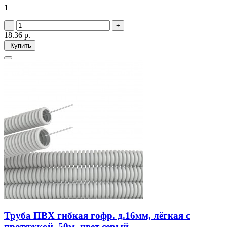
1
18.36
р.
Купить
Труба ПВХ гибкая гофр. д.16мм, лёгкая с
протяжкой, 50м, цвет серый