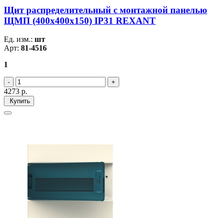
Щит распределительный с монтажной панелью
ЩМП (400х400х150) IP31 REXANT
Ед. изм.:
шт
Арт:
81-4516
1
4273
р.
Купить