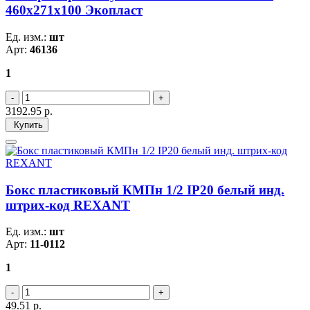
460х271х100 Экопласт
Ед. изм.:
шт
Арт:
46136
1
3192.95
р.
Купить
Бокс пластиковый КМПн 1/2 IP20 белый инд.
штрих-код REXANT
Ед. изм.:
шт
Арт:
11-0112
1
49.51
р.