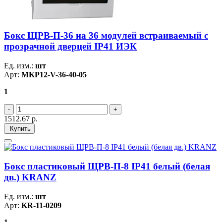
Бокс ЩРВ-П-36 на 36 модулей встраиваемый с
прозрачной дверцей IP41 ИЭК
Ед. изм.:
шт
Арт:
MKP12-V-36-40-05
1
1512.67
р.
Купить
Бокс пластиковый ЩРВ-П-8 IP41 белый (белая
дв.) KRANZ
Ед. изм.:
шт
Арт:
KR-11-0209