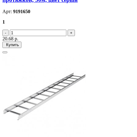
Арт:
9191650
1
20.68
р.
Купить