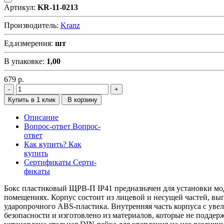
Артикул:
KR-11-0213
Производитель:
Kranz
Ед.измерения:
шт
В упаковке:
1,00
679
р.
Купить в 1 клик
В корзину
Описание
Вопрос-ответ
Вопрос-
ответ
Как купить?
Как
купить
Сертификаты
Серти-
фикаты
Бокс пластиковый ЩРВ-П IP41 предназначен для установки мо
помещениях. Корпус состоит из лицевой и несущей частей, вып
ударопрочного ABS-пластика. Внутренняя часть корпуса с ув
безопасности и изготовлено из материалов, которые не подде