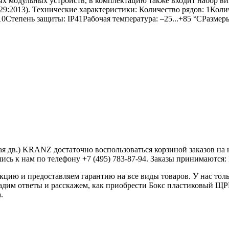
ых модульных устройств, в комплектацию также входит набор ви
529:2013). Технические характеристики: Количество рядов: 1Ко
Степень защиты: IP41Рабочая температура: –25...+85 °СРазмер
я дв.) KRANZ достаточно воспользоваться корзиной заказов на 
сь к нам по телефону +7 (495) 783-87-94. Заказы принимаются: Пн
ию и предоставляем гарантию на все виды товаров. У нас толь
 дадим ответы и расскажем, как приобрести Бокс пластиковый Щ
.