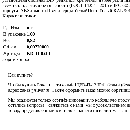
установлена стальная DIN-рейка для крепления на нее различн
всеми стандартами безопасности (ГОСТ 14254 - 2015 и IEC 60
корпуса: ABS-пластикЦвет дверцы: белыйЦвет: белый RAL 9010
Характеристики:
Ед. Изм.
шт
В упаковке
1,00
Вес
0,82
Объем
0,00720000
Артикул
KR-11-0213
Задать вопрос
Как купить?
Чтобы купить Бокс пластиковый ЩРВ-П-12 IP41 белый (бела
адрес zakaz@silvar.ru. Также оформить заказ можно обративши
Мы реализуем только сертифицированную кабельную продукц
остались вопросы – свяжитесь с нами, мы с удовольствием
товар, представленный в каталоге нашего интернет магазина