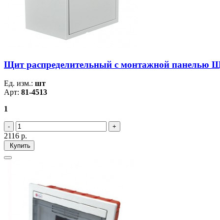
Щит распределительный с монтажной панелью 
Ед. изм.:
шт
Арт:
81-4513
1
2116
р.
Купить