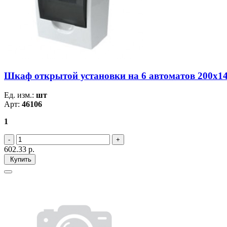
Шкаф открытой установки на 6 автоматов 200х1
Ед. изм.:
шт
Арт:
46106
1
602.33
р.
Купить