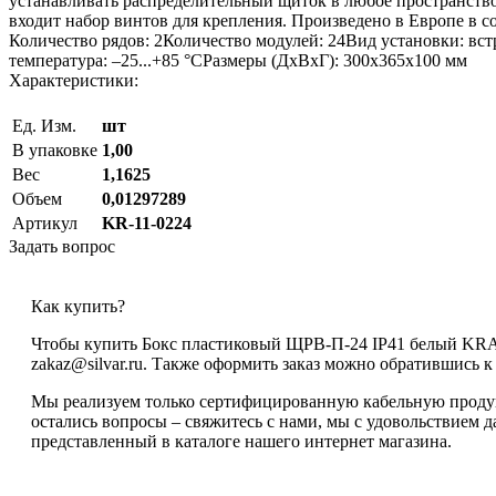
устанавливать распределительный щиток в любое пространство
входит набор винтов для крепления. Произведено в Европе в с
Количество рядов: 2Количество модулей: 24Вид установки: в
температура: –25...+85 °СРазмеры (ДхВхГ): 300х365х100 мм
Характеристики:
Ед. Изм.
шт
В упаковке
1,00
Вес
1,1625
Объем
0,01297289
Артикул
KR-11-0224
Задать вопрос
Как купить?
Чтобы купить Бокс пластиковый ЩРВ-П-24 IP41 белый KRANZ
zakaz@silvar.ru. Также оформить заказ можно обратившись к н
Мы реализуем только сертифицированную кабельную продукц
остались вопросы – свяжитесь с нами, мы с удовольствием
представленный в каталоге нашего интернет магазина.