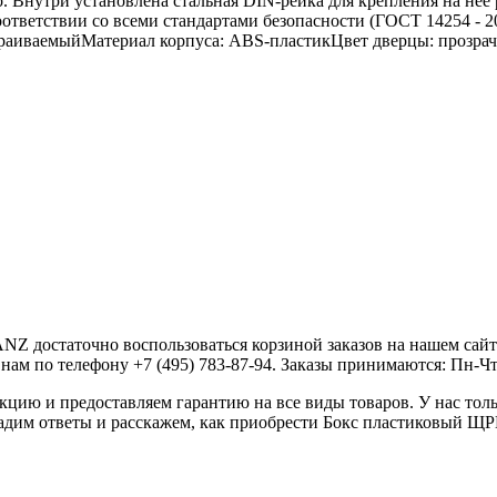
. Внутри установлена стальная DIN-рейка для крепления на нее
оответствии со всеми стандартами безопасности (ГОСТ 14254 - 2
страиваемыйМатериал корпуса: ABS-пластикЦвет дверцы: прозр
 достаточно воспользоваться корзиной заказов на нашем сайте
ам по телефону +7 (495) 783-87-94. Заказы принимаются: Пн-Чт с 
ию и предоставляем гарантию на все виды товаров. У нас толь
 дадим ответы и расскажем, как приобрести Бокс пластиковый 