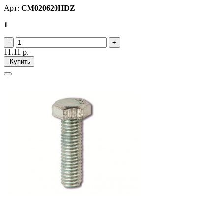
Арт:
CM020620HDZ
1
11.11
р.
Купить