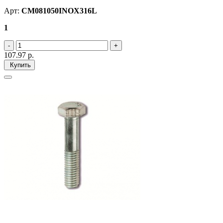
Арт:
CM081050INOX316L
1
107.97
р.
Купить