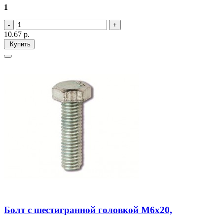
1
10.67
р.
Купить
Болт с шестигранной головкой М6х20,