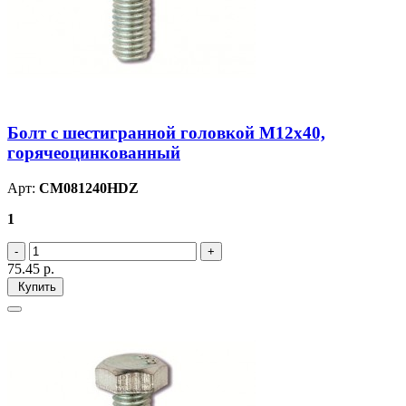
Болт с шестигранной головкой М12х40,
горячеоцинкованный
Арт:
CM081240HDZ
1
75.45
р.
Купить