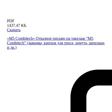
PDF
1437.47 КБ.
Скачать
«M5 Combitech» Отказное письмо на такелаж “M5
Combitech” (зажимы, крепеж для троса, хомута, шпильки
и др.)