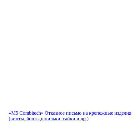
«М5 Combitech» Отказное письмо на крепежные изделия
(винты, болты,шпильки, гайки и др.)