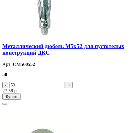
Металлический дюбель М5х52 для пустотелых
конструкций ДКС
Арт:
CM560552
50
27.58
р.
Купить