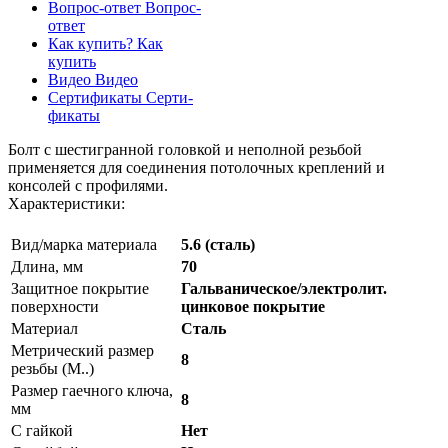
Вопрос-ответ
Вопрос-
ответ
Как купить?
Как
купить
Видео
Видео
Сертификаты
Серти-
фикаты
Болт с шестигранной головкой и неполной резьбой
применяется для соединения потолочных креплений и
консолей с профилями.
Характеристики:
Вид/марка материала
5.6 (сталь)
Длина, мм
70
Защитное покрытие
Гальваническое/электролит.
поверхности
цинковое покрытие
Материал
Сталь
Метрический размер
8
резьбы (М..)
Размер гаечного ключа,
8
мм
С гайкой
Нет