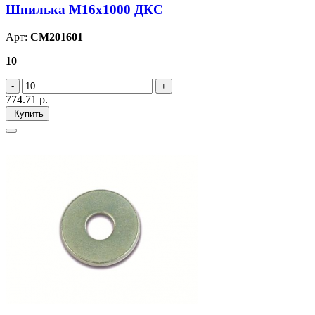
Шпилька М16х1000 ДКС
Арт:
CM201601
10
774.71
р.
Купить