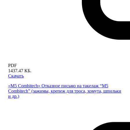
PDF
1437.47 КБ.
Скачать
«M5 Combitech» Отказное письмо на такелаж “M5
Combitech” (зажимы, крепеж для троса, хомута, шпильки
и др.)