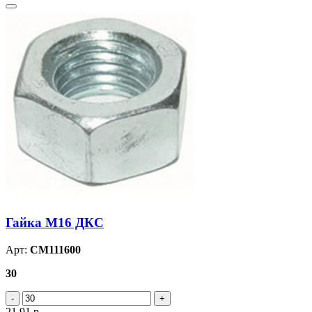
Гайка М16 ДКС
Арт:
CM111600
30
21.91
р.