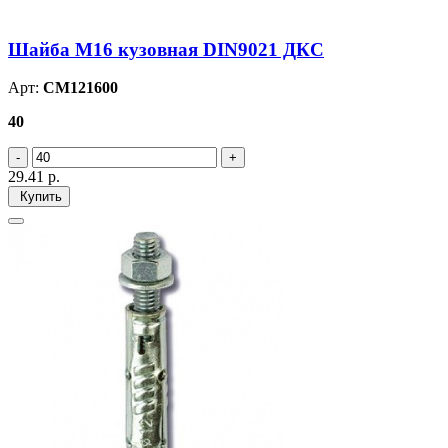
Шайба М16 кузовная DIN9021 ДКС
Арт:
CM121600
40
29.41
р.
Купить