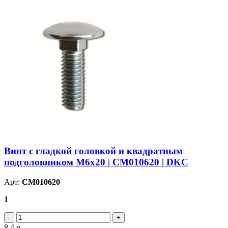
Винт с гладкой головкой и квадратным
подголовником М6х20 | CM010620 | DKC
Арт:
CM010620
1
8.4
р.