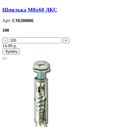
Шпилька М8х60 ДКС
Арт:
CM200806
100
14.09
р.
Купить