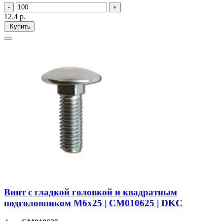
12.4
р.
Купить
Винт с гладкой головкой и квадратным
подголовником М6х25 | CM010625 | DKC