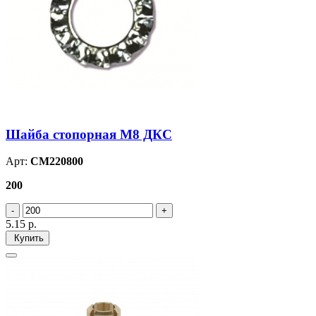
Шайба стопорная М8 ДКС
Арт:
CM220800
200
5.15
р.
Купить