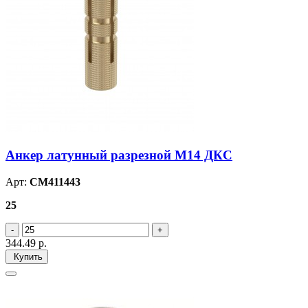
Анкер латунный разрезной М14 ДКС
Арт:
CM411443
25
344.49
р.
Купить