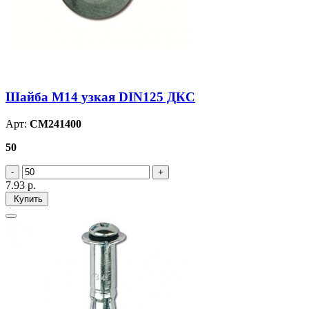
Шайба М14 узкая DIN125 ДКС
Арт:
CM241400
50
7.93
р.
Купить