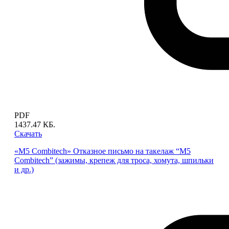
PDF
1437.47 КБ.
Скачать
«M5 Combitech» Отказное письмо на такелаж “M5
Combitech” (зажимы, крепеж для троса, хомута, шпильки
и др.)