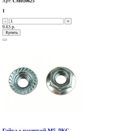
Арт:
CM010625
1
9.63
р.
Купить
Гайка с насечкой М5 ДКС