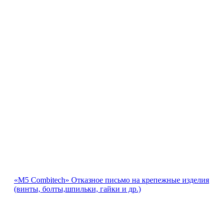
«М5 Combitech» Отказное письмо на крепежные изделия
(винты, болты,шпильки, гайки и др.)