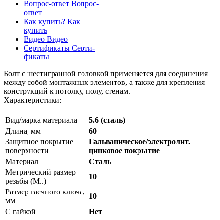
Вопрос-ответ
Вопрос-
ответ
Как купить?
Как
купить
Видео
Видео
Сертификаты
Серти-
фикаты
Болт с шестигранной головкой применяется для соединения
между собой монтажных элементов, а также для крепления
конструкций к потолку, полу, стенам.
Характеристики:
Вид/марка материала
5.6 (сталь)
Длина, мм
60
Защитное покрытие
Гальваническое/электролит.
поверхности
цинковое покрытие
Материал
Сталь
Метрический размер
10
резьбы (М..)
Размер гаечного ключа,
10
мм
С гайкой
Нет