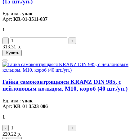
(15 шт./уп.)
Ед. изм.:
упак
Арт:
KR-01-3511-037
1
313.31
р.
Купить
Гайка самоконтрящаяся KRANZ DIN 985, с
нейлоновым кольцом, M10, короб (40 шт./уп.)
Ед. изм.:
упак
Арт:
KR-01-3523-006
1
220.22
р.