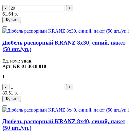
61.64
р.
Купить
Дюбель распорный KRANZ 8х30, синий, пакет
(50 шт./уп.)
Ед. изм.:
упак
Арт:
KR-01-3618-010
1
89.51
р.
Купить
Дюбель распорный KRANZ 8х40, синий, пакет
(50 шт./уп.)