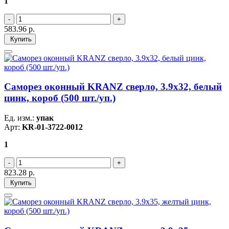
1
583.96
р.
Купить
Саморез оконный KRANZ сверло, 3.9х32, белый
цинк, короб (500 шт./уп.)
Ед. изм.:
упак
Арт:
KR-01-3722-0012
1
823.28
р.
Купить