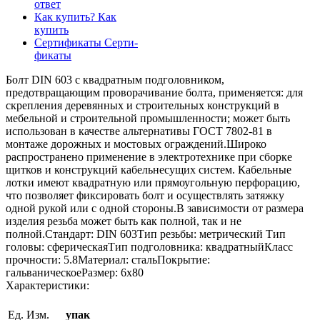
ответ
Как купить?
Как
купить
Сертификаты
Серти-
фикаты
Болт DIN 603 с квадратным подголовником,
предотвращающим проворачивание болта, применяется: для
скрепления деревянных и строительных конструкций в
мебельной и строительной промышленности; может быть
использован в качестве альтернативы ГОСТ 7802-81 в
монтаже дорожных и мостовых ограждений.Широко
распространено применение в электротехнике при сборке
щитков и конструкций кабельнесущих систем. Кабельные
лотки имеют квадратную или прямоугольную перфорацию,
что позволяет фиксировать болт и осуществлять затяжку
одной рукой или с одной стороны.В зависимости от размера
изделия резьба может быть как полной, так и не
полной.Стандарт: DIN 603Тип резьбы: метрический Тип
головы: сферическаяТип подголовника: квадратныйКласс
прочности: 5.8Материал: стальПокрытие:
гальваническоеРазмер: 6х80
Характеристики:
Ед. Изм.
упак