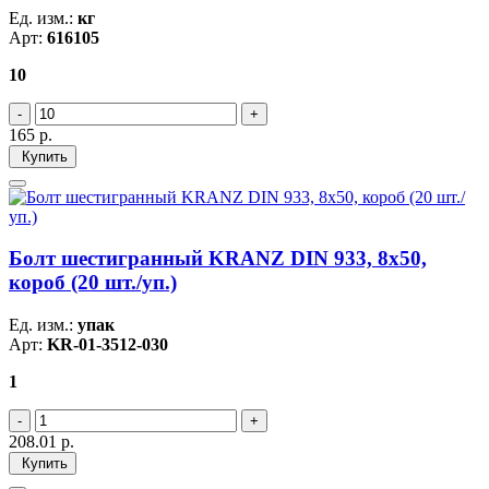
Ед. изм.:
кг
Арт:
616105
10
165
р.
Купить
Болт шестигранный KRANZ DIN 933, 8х50,
короб (20 шт./уп.)
Ед. изм.:
упак
Арт:
KR-01-3512-030
1
208.01
р.
Купить