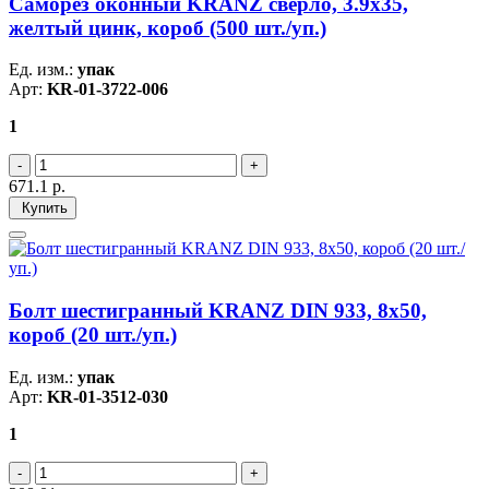
Саморез оконный KRANZ сверло, 3.9х35,
желтый цинк, короб (500 шт./уп.)
Ед. изм.:
упак
Арт:
KR-01-3722-006
1
671.1
р.
Купить
Болт шестигранный KRANZ DIN 933, 8х50,
короб (20 шт./уп.)
Ед. изм.:
упак
Арт:
KR-01-3512-030
1