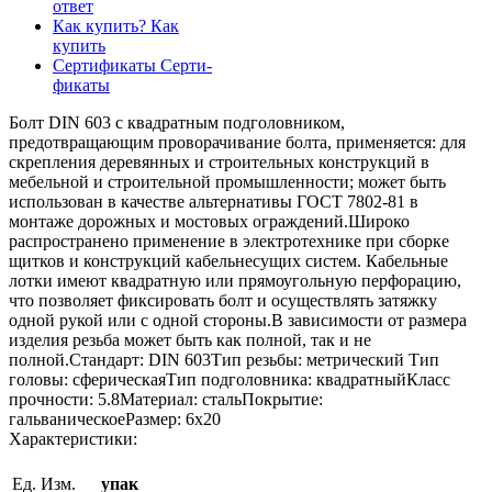
ответ
Как купить?
Как
купить
Сертификаты
Серти-
фикаты
Болт DIN 603 с квадратным подголовником,
предотвращающим проворачивание болта, применяется: для
скрепления деревянных и строительных конструкций в
мебельной и строительной промышленности; может быть
использован в качестве альтернативы ГОСТ 7802-81 в
монтаже дорожных и мостовых ограждений.Широко
распространено применение в электротехнике при сборке
щитков и конструкций кабельнесущих систем. Кабельные
лотки имеют квадратную или прямоугольную перфорацию,
что позволяет фиксировать болт и осуществлять затяжку
одной рукой или с одной стороны.В зависимости от размера
изделия резьба может быть как полной, так и не
полной.Стандарт: DIN 603Тип резьбы: метрический Тип
головы: сферическаяТип подголовника: квадратныйКласс
прочности: 5.8Материал: стальПокрытие:
гальваническоеРазмер: 6х20
Характеристики:
Ед. Изм.
упак