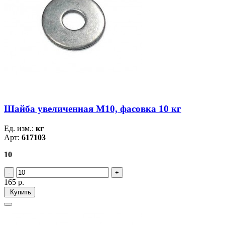
Шайба увеличенная М10, фасовка 10 кг
Ед. изм.:
кг
Арт:
617103
10
165
р.
Купить