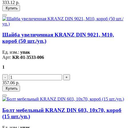
333.12
р.
Купить
Шайба увеличенная KRANZ DIN 9021, M10,
короб (50 шт./уп.)
Ед. изм.:
упак
Арт:
KR-01-3533-006
1
357.06
р.
Купить
Болт мебельный KRANZ DIN 603, 10х70, короб
(15 шт./уп.)
Ед. изм.:
упак