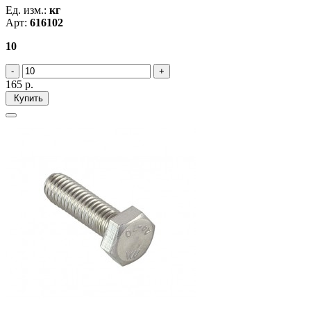
Ед. изм.:
кг
Арт:
616102
10
165
р.
Купить