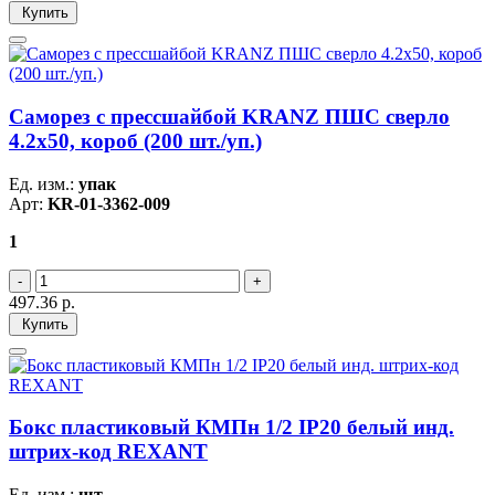
Купить
Саморез с прессшайбой KRANZ ПШС сверло
4.2х50, короб (200 шт./уп.)
Ед. изм.:
упак
Арт:
KR-01-3362-009
1
497.36
р.
Купить
Бокс пластиковый КМПн 1/2 IP20 белый инд.
штрих-код REXANT
Ед. изм.:
шт