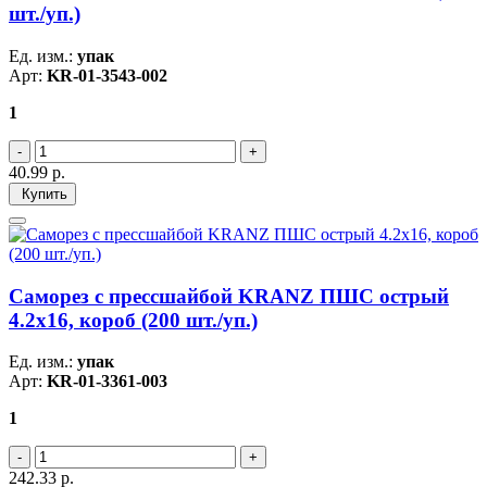
шт./уп.)
Ед. изм.:
упак
Арт:
KR-01-3543-002
1
40.99
р.
Купить
Саморез с прессшайбой KRANZ ПШС острый
4.2х16, короб (200 шт./уп.)
Ед. изм.:
упак
Арт:
KR-01-3361-003
1
242.33
р.