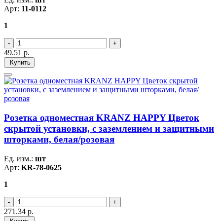
Арт:
11-0112
1
49.51
р.
Купить
Розетка одноместная KRANZ HAPPY Цветок
скрытой установки, с заземлением и защитными
шторками, белая/розовая
Ед. изм.:
шт
Арт:
KR-78-0625
1
271.34
р.