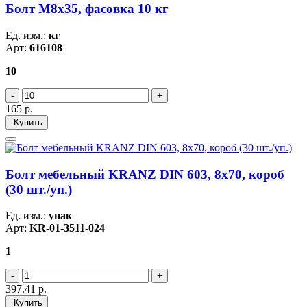
Болт М8х35, фасовка 10 кг
Ед. изм.:
кг
Арт:
616108
10
165
р.
Купить
Болт мебельный KRANZ DIN 603, 8х70, короб
(30 шт./уп.)
Ед. изм.:
упак
Арт:
KR-01-3511-024
1
397.41
р.
Купить