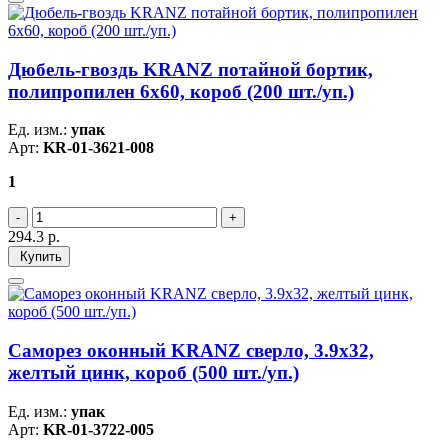
Дюбель-гвоздь KRANZ потайной бортик,
полипропилен 6х60, короб (200 шт./уп.)
Ед. изм.:
упак
Арт:
KR-01-3621-008
1
294.3
р.
Купить
Саморез оконный KRANZ сверло, 3.9х32,
желтый цинк, короб (500 шт./уп.)
Ед. изм.:
упак
Арт:
KR-01-3722-005