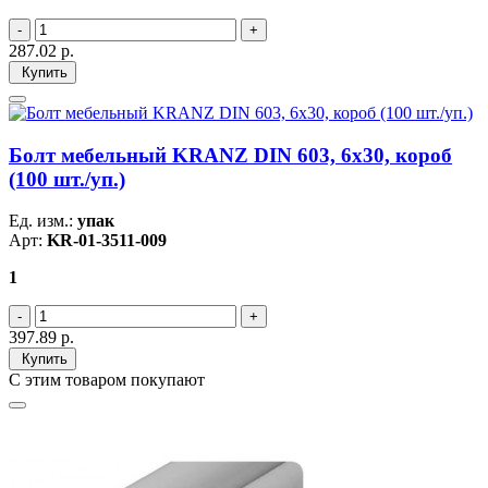
287.02
р.
Купить
Болт мебельный KRANZ DIN 603, 6х30, короб
(100 шт./уп.)
Ед. изм.:
упак
Арт:
KR-01-3511-009
1
397.89
р.
Купить
С этим товаром покупают