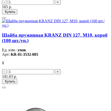
165
р.
Купить
Шайба пружинная KRANZ DIN 127, M10, короб
(100 шт./уп.)
Ед. изм.:
упак
Арт:
KR-01-3532-005
1
141.63
р.
Купить