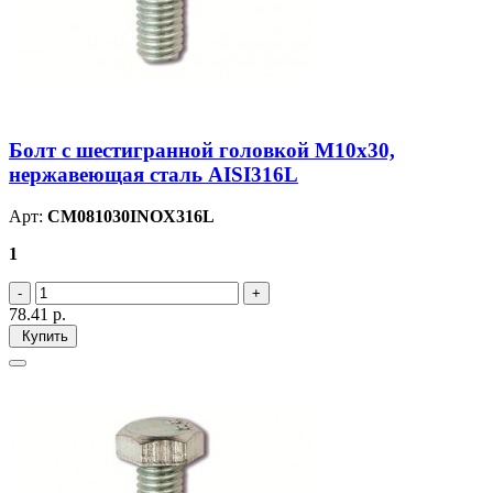
Болт с шестигранной головкой М10х30,
нержавеющая сталь AISI316L
Арт:
CM081030INOX316L
1
78.41
р.
Купить