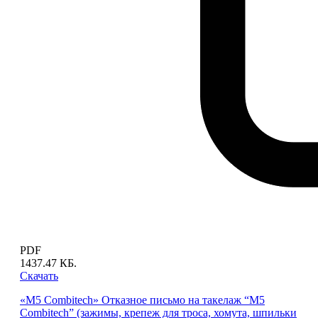
PDF
1437.47 КБ.
Скачать
«M5 Combitech» Отказное письмо на такелаж “M5
Combitech” (зажимы, крепеж для троса, хомута, шпильки