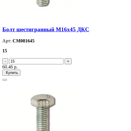
Болт шестигранный М16х45 ДКС
Арт:
CM081645
15
60.46
р.
Купить