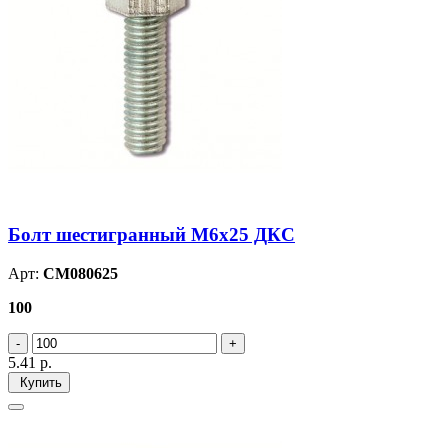
Болт шестигранный М6х25 ДКС
Арт:
CM080625
100
5.41
р.
Купить