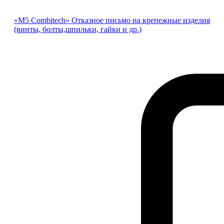
«М5 Combitech» Отказное письмо на крепежные изделия
(винты, болты,шпильки, гайки и др.)