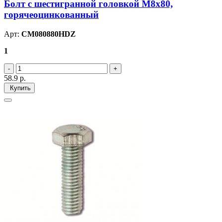
Болт с шестигранной головкой М8х80,
горячеоцинкованный
Арт:
CM080880HDZ
1
58.9
р.
Купить