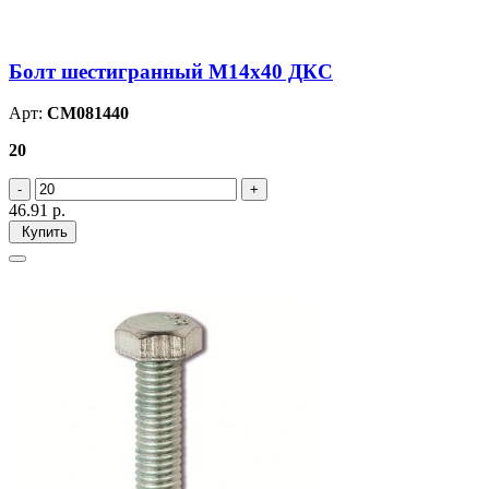
Болт шестигранный М14х40 ДКС
Арт:
CM081440
20
46.91
р.
Купить