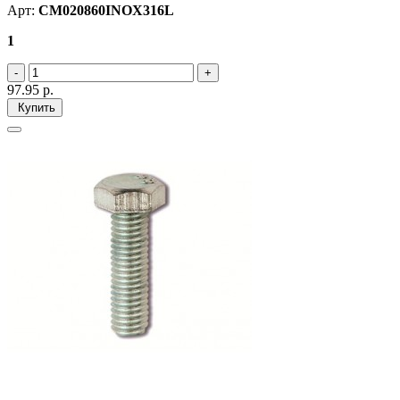
Арт:
CM020860INOX316L
1
97.95
р.
Купить