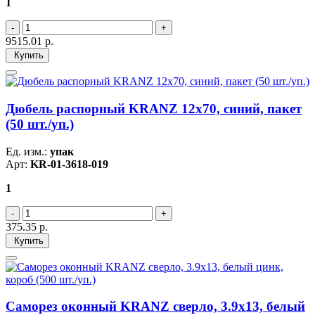
1
9515.01
р.
Купить
Дюбель распорный KRANZ 12х70, синий, пакет
(50 шт./уп.)
Ед. изм.:
упак
Арт:
KR-01-3618-019
1
375.35
р.
Купить
Саморез оконный KRANZ сверло, 3.9х13, белый