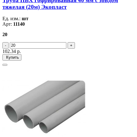
Труба ПВХ гофрированная 40 мм c зондом
тяжелая (20м) Экопласт
Ед. изм.:
шт
Арт:
11140
20
102.34
р.
Купить