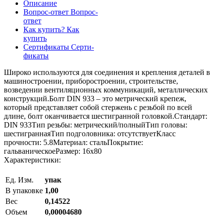
Описание
Вопрос-ответ
Вопрос-
ответ
Как купить?
Как
купить
Сертификаты
Серти-
фикаты
Широко используются для соединения и крепления деталей в
машиностроении, приборостроении, строительстве,
возведении вентиляционных коммуникаций, металлических
конструкций.Болт DIN 933 – это метрический крепеж,
который представляет собой стержень с резьбой по всей
длине, болт оканчивается шестигранной головкой.Стандарт:
DIN 933Тип резьбы: метрический/полныйТип головы:
шестиграннаяТип подголовника: отсутствуетКласс
прочности: 5.8Материал: стальПокрытие:
гальваническоеРазмер: 16х80
Характеристики:
Ед. Изм.
упак
В упаковке
1,00
Вес
0,14522
Объем
0,00004680