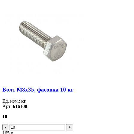
Болт М8х35, фасовка 10 кг
Ед. изм.:
кг
Арт:
616108
10
165
р.