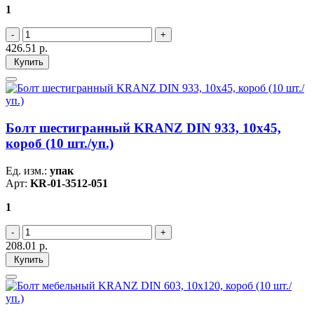
1
426.51
р.
Купить
Болт шестигранный KRANZ DIN 933, 10х45,
короб (10 шт./уп.)
Ед. изм.:
упак
Арт:
KR-01-3512-051
1
208.01
р.
Купить