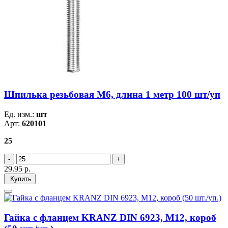
Шпилька резьбовая М6, длина 1 метр 100 шт/уп
Ед. изм.:
шт
Арт:
620101
25
29.95
р.
Купить
Гайка с фланцем KRANZ DIN 6923, M12, короб