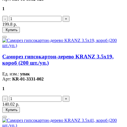
1
199.8
р.
Купить
Саморез гипсокартон-дерево KRANZ 3.5х19,
короб (200 шт./уп.)
Ед. изм.:
упак
Арт:
KR-01-3331-002
1
140.02
р.
Купить