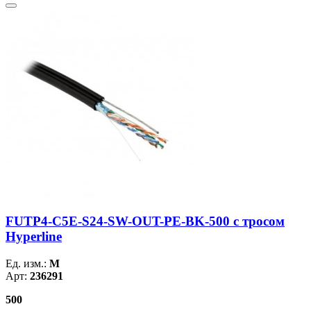
FUTP4-C5E-S24-SW-OUT-PE-BK-500 c тросом
Hyperline
Ед. изм.:
М
Арт:
236291
500