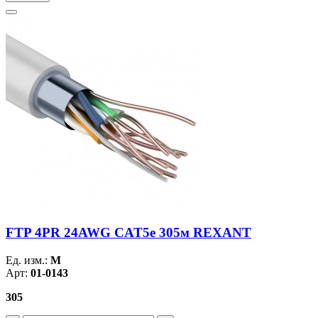
FTP 4PR 24AWG CAT5e 305м REXANT
Ед. изм.:
М
Арт:
01-0143
305