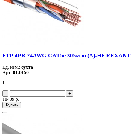
FTP 4PR 24AWG CAT5e 305м нг(А)-HF REXANT
Ед. изм.:
бухта
Арт:
01-0150
1
18489
р.
Купить