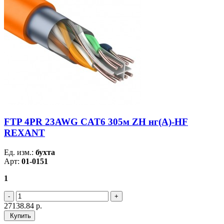
FTP 4PR 23AWG CAT6 305м ZH нг(А)-HF
REXANT
Ед. изм.:
бухта
Арт:
01-0151
1
27138.84
р.
Купить