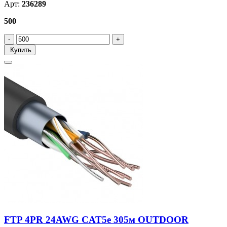
Арт:
236289
500
Купить
FTP 4PR 24AWG CAT5e 305м OUTDOOR