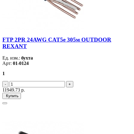
FTP 2PR 24AWG CAT5e 305м OUTDOOR
REXANT
Ед. изм.:
бухта
Арт:
01-0124
1
11949.73
р.
Купить