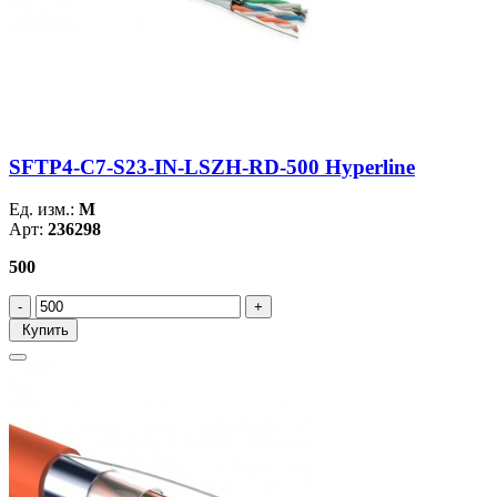
SFTP4-C7-S23-IN-LSZH-RD-500 Hyperline
Ед. изм.:
М
Арт:
236298
500
Купить