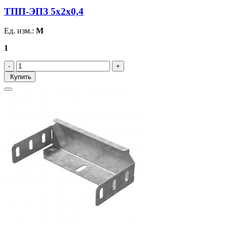
ТПП-ЭПЗ 5х2х0,4
Ед. изм.:
М
1
Купить