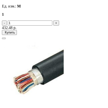
Ед. изм.:
М
1
432.48
р.
Купить