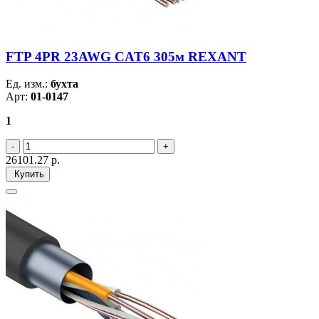
FTP 4PR 23AWG CAT6 305м REXANT
Ед. изм.:
бухта
Арт:
01-0147
1
26101.27
р.
Купить