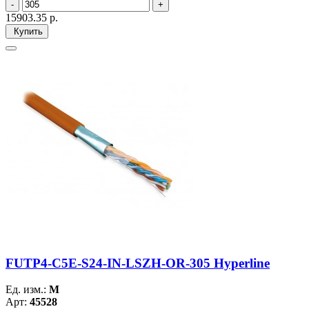
15903.35
р.
Купить
FUTP4-C5E-S24-IN-LSZH-OR-305 Hyperline
Ед. изм.:
М
Арт:
45528