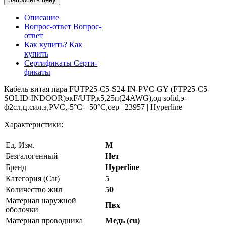
Описание
Вопрос-ответ
Вопрос-
ответ
Как купить?
Как
купить
Сертификаты
Серти-
фикаты
Кабель витая пара FUTP25-C5-S24-IN-PVC-GY (FTP25-C5-
SOLID-INDOOR)экF/UTP,к5,25п(24AWG),од solid,э-
ф2сл,ц.сил.э,PVC,-5°С-+50°С,сер | 23957 | Hyperline
Характеристики:
Ед. Изм.
М
Безгалогенный
Нет
Бренд
Hyperline
Категория (Cat)
5
Количество жил
50
Материал наружной
Пвх
оболочки
Материал проводника
Медь (cu)