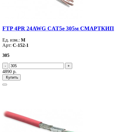
FTP 4PR 24AWG CAT5e 305м СМАРТКИП
Ед. изм.:
М
Арт:
С-152-1
305
4890
р.
Купить