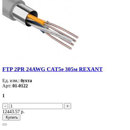
FTP 2PR 24AWG CAT5e 305м REXANT
Ед. изм.:
бухта
Арт:
01-0122
1
12443.57
р.
Купить