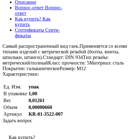
Описание
Вопрос-ответ
Вопрос-
ответ
Как купить?
Как
купить
Сертификаты
Серти-
фикаты
Самый распространенный вид гаек.Применяется со всеми
типами изделий с метрической резьбой (болты, винты,
шпильки, штанги).Стандарт: DIN 934Тип резьбы:
метрический/полныйКласс прочности: 5Материал: сталь
Покрытие: гальваническоеРазмер: М12
Характеристики:
Ед. Изм.
упак
В упаковке
1,00
Вес
0,01261
Объем
0,00000660
Артикул
KR-01-3522-007
Задать вопрос
Как купить?