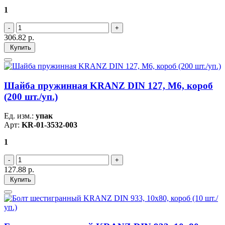
1
306.82
р.
Купить
Шайба пружинная KRANZ DIN 127, M6, короб
(200 шт./уп.)
Ед. изм.:
упак
Арт:
KR-01-3532-003
1
127.88
р.
Купить