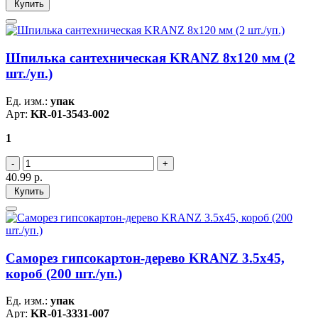
Купить
Шпилька сантехническая KRANZ 8х120 мм (2
шт./уп.)
Ед. изм.:
упак
Арт:
KR-01-3543-002
1
40.99
р.
Купить
Саморез гипсокартон-дерево KRANZ 3.5х45,
короб (200 шт./уп.)
Ед. изм.:
упак
Арт:
KR-01-3331-007