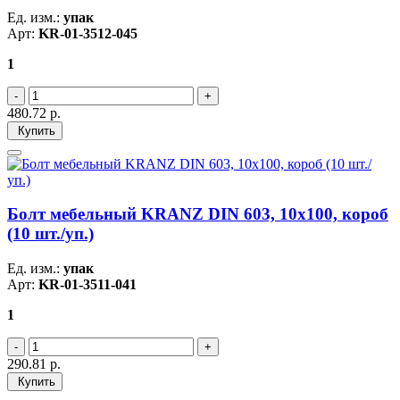
Ед. изм.:
упак
Арт:
KR-01-3512-045
1
480.72
р.
Купить
Болт мебельный KRANZ DIN 603, 10х100, короб
(10 шт./уп.)
Ед. изм.:
упак
Арт:
KR-01-3511-041
1
290.81
р.
Купить