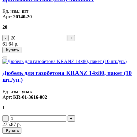
Ед. изм.:
шт
Арт:
20140-20
20
61.64
р.
Купить
Дюбель для газобетона KRANZ 14х80, пакет (10
шт./уп.)
Ед. изм.:
упак
Арт:
KR-01-3616-002
1
275.87
р.
Купить