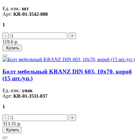
Ед. изм.:
шт
Арт:
KR-01-3542-008
1
119.6
р.
Купить
Болт мебельный KRANZ DIN 603, 10х70, короб
(15 шт./уп.)
Ед. изм.:
упак
Арт:
KR-01-3511-037
1
313.31
р.
Купить