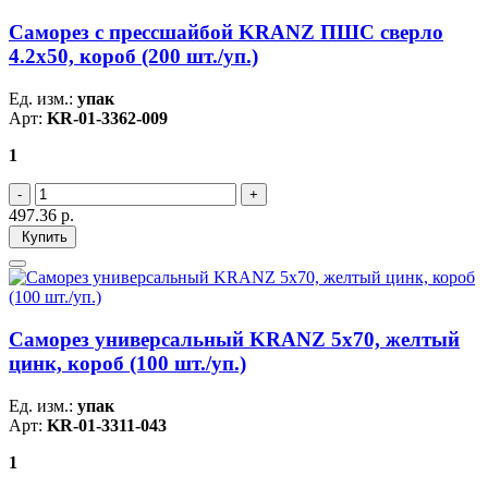
Саморез с прессшайбой KRANZ ПШС сверло
4.2х50, короб (200 шт./уп.)
Ед. изм.:
упак
Арт:
KR-01-3362-009
1
497.36
р.
Купить
Саморез универсальный KRANZ 5х70, желтый
цинк, короб (100 шт./уп.)
Ед. изм.:
упак
Арт:
KR-01-3311-043
1