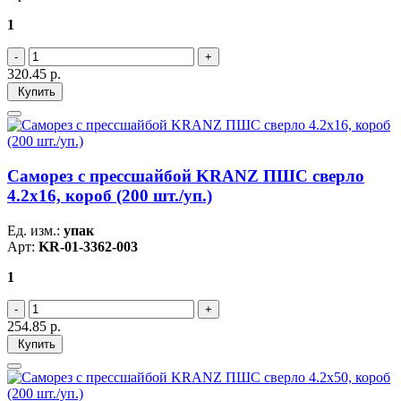
1
320.45
р.
Купить
Саморез с прессшайбой KRANZ ПШС сверло
4.2х16, короб (200 шт./уп.)
Ед. изм.:
упак
Арт:
KR-01-3362-003
1
254.85
р.
Купить