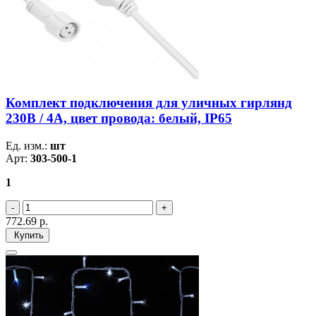
Комплект подключения для уличных гирлянд
230В / 4А, цвет провода: белый, IP65
Ед. изм.:
шт
Арт:
303-500-1
1
772.69
р.
Купить