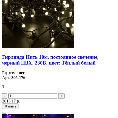
Гирлянда Нить 10м, постоянное свечение,
черный ПВХ, 230В, цвет: Тёплый белый
Ед. изм.:
шт
Арт:
305-176
1
2013.17
р.
Купить