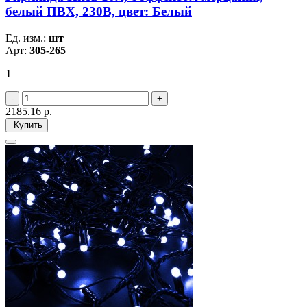
белый ПВХ, 230В, цвет: Белый
Ед. изм.:
шт
Арт:
305-265
1
2185.16
р.
Купить