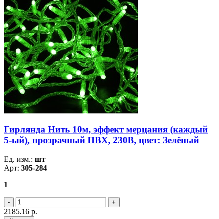
Гирлянда Нить 10м, эффект мерцания (каждый
5-ый), прозрачный ПВХ, 230В, цвет: Зелёный
Ед. изм.:
шт
Арт:
305-284
1
2185.16
р.