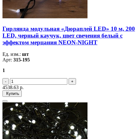
Гирлянда модульная «Дюраплей LED» 10 м, 200
LED, черный каучук, цвет свечения белый с
эффектом мерцания NEON-NIGHT
Ед. изм.:
шт
Арт:
315-195
1
4538.63
р.
Купить