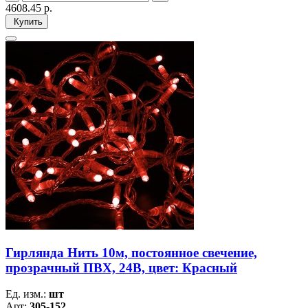
4608.45
р.
Купить
Гирлянда Нить 10м, постоянное свечение,
прозрачный ПВХ, 24В, цвет: Красный
Ед. изм.:
шт
Арт:
305-152