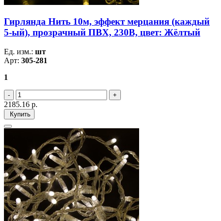
Гирлянда Нить 10м, эффект мерцания (каждый
5-ый), прозрачный ПВХ, 230В, цвет: Жёлтый
Ед. изм.:
шт
Арт:
305-281
1
2185.16
р.
Купить