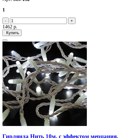
1
1462
р.
Купить
Гирлянда Нить 10м, с эффектом мерцания,