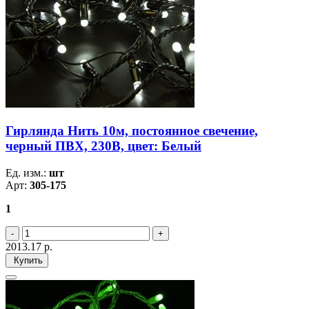
Гирлянда Нить 10м, постоянное свечение,
черный ПВХ, 230В, цвет: Белый
Ед. изм.:
шт
Арт:
305-175
1
2013.17
р.
Купить