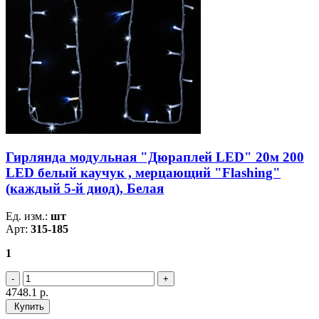
Гирлянда модульная "Дюраплей LED" 20м 200
LED белый каучук , мерцающий "Flashing"
(каждый 5-й диод), Белая
Ед. изм.:
шт
Арт:
315-185
1
4748.1
р.
Купить