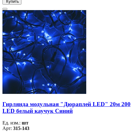
Купить
Гирлянда модульная "Дюраплей LED" 20м 200
LED белый каучук Синий
Ед. изм.:
шт
Арт:
315-143