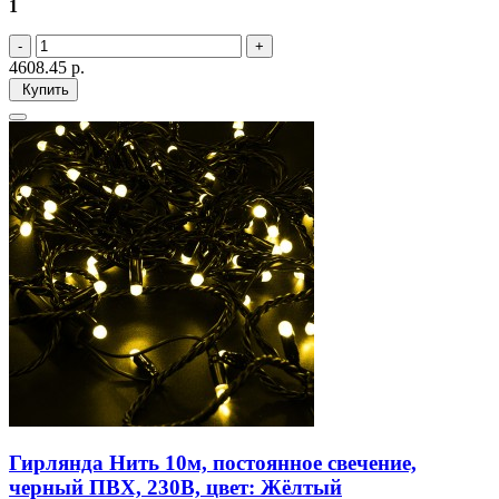
1
4608.45
р.
Купить
Гирлянда Нить 10м, постоянное свечение,
черный ПВХ, 230В, цвет: Жёлтый