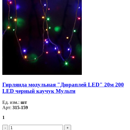
Гирлянда модульная "Дюраплей LED" 20м 200
LED черный каучук Мульти
Ед. изм.:
шт
Арт:
315-159
1