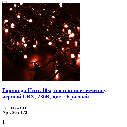
Гирлянда Нить 10м, постоянное свечение,
черный ПВХ, 230В, цвет: Красный
Ед. изм.:
шт
Арт:
305-172
1