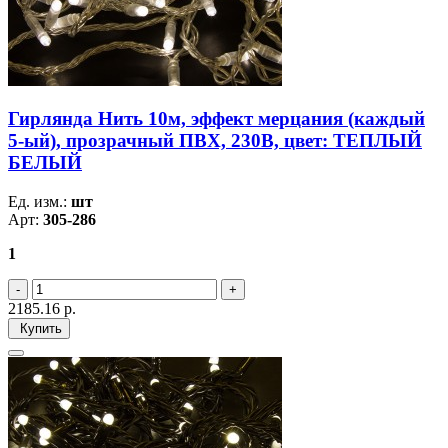
Гирлянда Нить 10м, эффект мерцания (каждый
5-ый), прозрачный ПВХ, 230В, цвет: ТЕПЛЫЙ
БЕЛЫЙ
Ед. изм.:
шт
Арт:
305-286
1
2185.16
р.
Купить