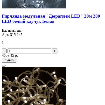
Гирлянда модульная "Дюраплей LED" 20м 200
LED белый каучук Белая
Ед. изм.:
шт
Арт:
315-145
1
4608.45
р.
Купить