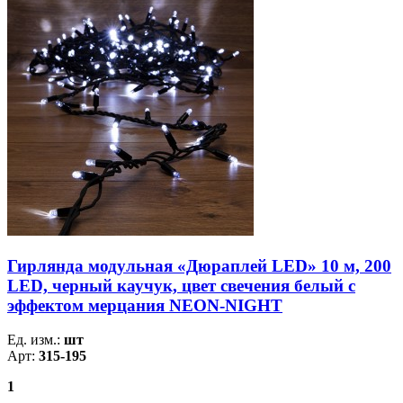
Гирлянда модульная «Дюраплей LED» 10 м, 200
LED, черный каучук, цвет свечения белый с
эффектом мерцания NEON-NIGHT
Ед. изм.:
шт
Арт:
315-195
1