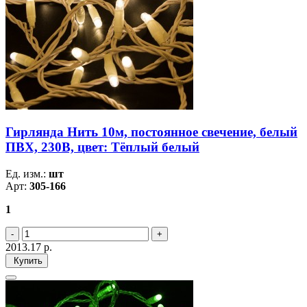
Гирлянда Нить 10м, постоянное свечение, белый
ПВХ, 230В, цвет: Тёплый белый
Ед. изм.:
шт
Арт:
305-166
1
2013.17
р.
Купить