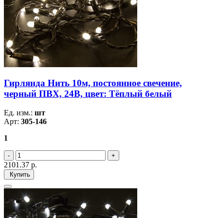
Гирлянда Нить 10м, постоянное свечение,
черный ПВХ, 24В, цвет: Тёплый белый
Ед. изм.:
шт
Арт:
305-146
1
2101.37
р.
Купить