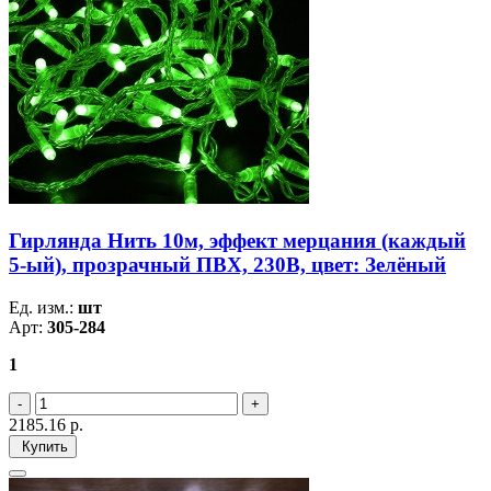
Гирлянда Нить 10м, эффект мерцания (каждый
5-ый), прозрачный ПВХ, 230В, цвет: Зелёный
Ед. изм.:
шт
Арт:
305-284
1
2185.16
р.
Купить