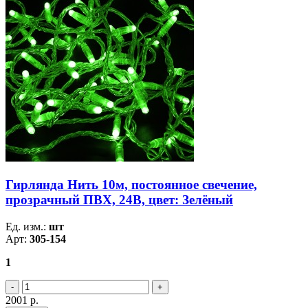
Гирлянда Нить 10м, постоянное свечение,
прозрачный ПВХ, 24В, цвет: Зелёный
Ед. изм.:
шт
Арт:
305-154
1
2001
р.