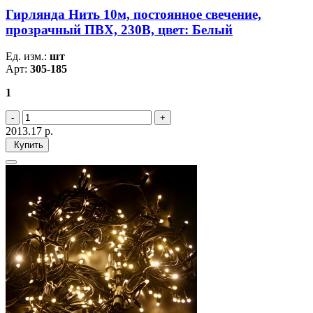
Гирлянда Нить 10м, постоянное свечение,
прозрачный ПВХ, 230В, цвет: Белый
Ед. изм.:
шт
Арт:
305-185
1
2013.17
р.
Купить