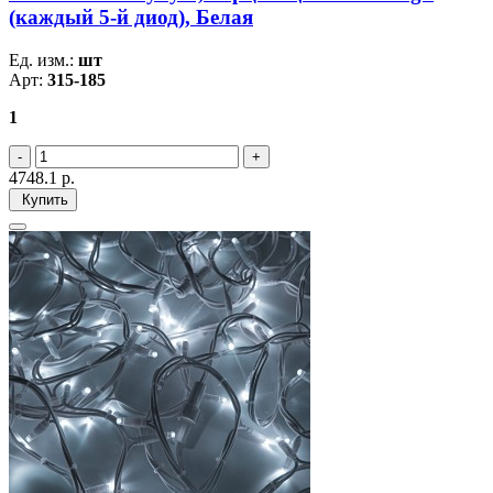
(каждый 5-й диод), Белая
Ед. изм.:
шт
Арт:
315-185
1
4748.1
р.
Купить