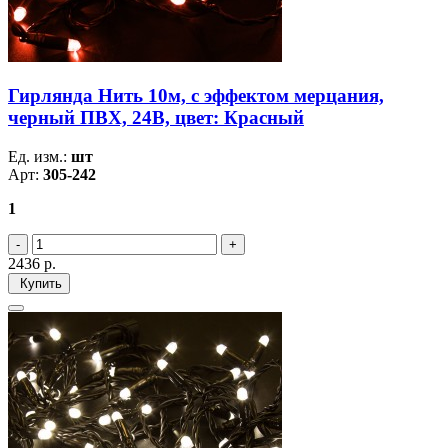
Гирлянда Нить 10м, с эффектом мерцания,
черный ПВХ, 24В, цвет: Красный
Ед. изм.:
шт
Арт:
305-242
1
2436
р.
Купить