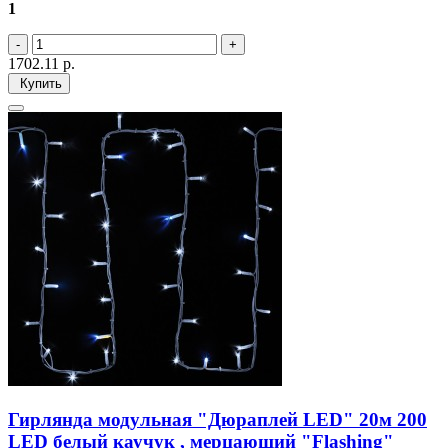
1
1702.11
р.
Купить
Гирлянда модульная "Дюраплей LED" 20м 200
LED белый каучук , мерцающий "Flashing"