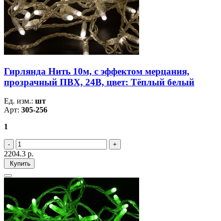
Гирлянда Нить 10м, с эффектом мерцания,
прозрачный ПВХ, 24В, цвет: Тёплый белый
Ед. изм.:
шт
Арт:
305-256
1
2204.3
р.
Купить