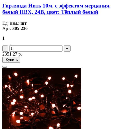
Гирлянда Нить 10м, с эффектом мерцания,
белый ПВХ, 24В, цвет: Тёплый белый
Ед. изм.:
шт
Арт:
305-236
1
2351.27
р.
Купить