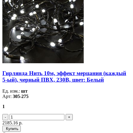
Гирлянда Нить 10м, эффект мерцания (каждый
5-ый), черный ПВХ, 230В, цвет: Белый
Ед. изм.:
шт
Арт:
305-275
1
2185.16
р.
Купить