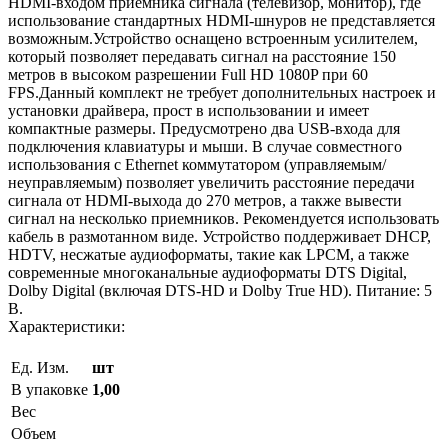
HDMI-входом приемника сигнала (телевизор, монитор), где
использование стандартных HDMI-шнуров не представляется
возможным.Устройство оснащено встроенным усилителем,
который позволяет передавать сигнал на расстояние 150
метров в высоком разрешении Full HD 1080P при 60
FPS.Данный комплект не требует дополнительных настроек и
установки драйвера, прост в использовании и имеет
компактные размеры. Предусмотрено два USB-входа для
подключения клавиатуры и мыши. В случае совместного
использования с Ethernet коммутатором (управляемым/
неуправляемым) позволяет увеличить расстояние передачи
сигнала от HDMI-выхода до 270 метров, а также вывести
сигнал на несколько приемников. Рекомендуется использовать
кабель в размотанном виде. Устройство поддерживает DHCP,
HDTV, несжатые аудиоформаты, такие как LPCM, а также
современные многоканальные аудиоформаты DTS Digital,
Dolby Digital (включая DTS-HD и Dolby True HD). Питание: 5
В.
Характеристики:
Ед. Изм.
шт
В упаковке
1,00
Вес
Объем