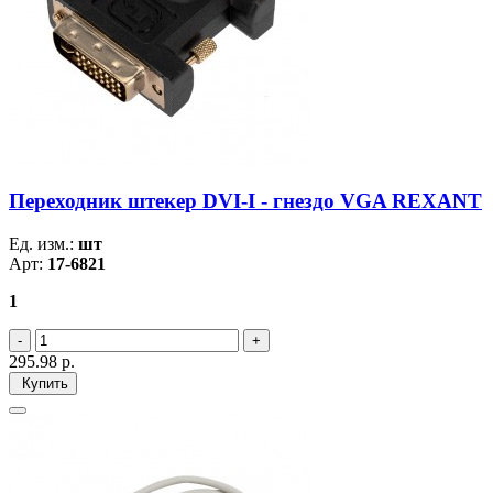
Переходник штекер DVI-I - гнездо VGA REXANT
Ед. изм.:
шт
Арт:
17-6821
1
295.98
р.
Купить