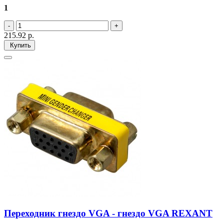
1
215.92
р.
Купить
Переходник гнездо VGA - гнездо VGA REXANT