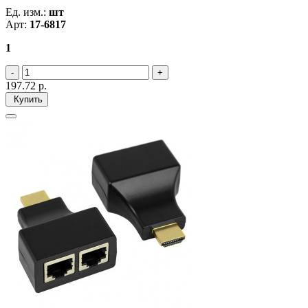
Ед. изм.:
шт
Арт:
17-6817
1
197.72
р.
Купить