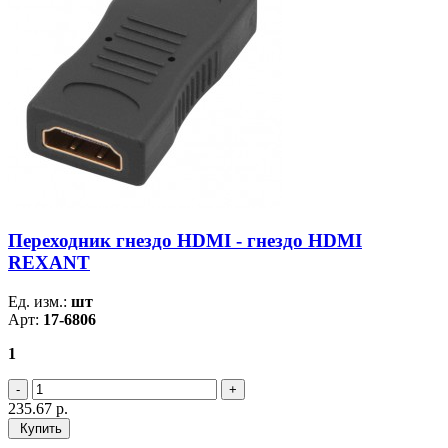
Переходник гнездо HDMI - гнездо HDMI
REXANT
Ед. изм.:
шт
Арт:
17-6806
1
235.67
р.
Купить