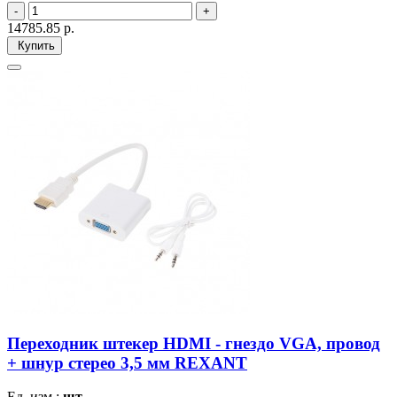
14785.85
р.
Купить
Переходник штекер HDMI - гнездо VGA, провод
+ шнур стерео 3,5 мм REXANT
Ед. изм.:
шт