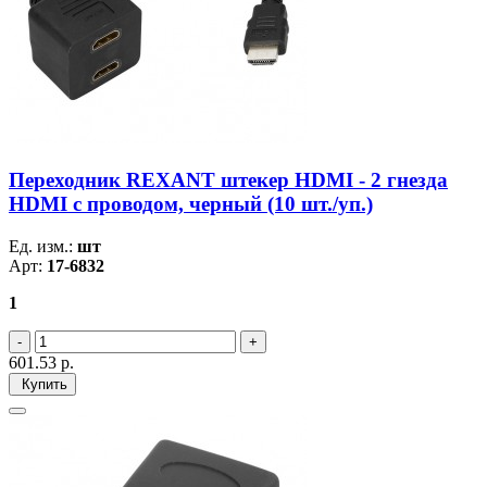
Переходник REXANT штекер HDMI - 2 гнезда
HDMI с проводом, черный (10 шт./уп.)
Ед. изм.:
шт
Арт:
17-6832
1
601.53
р.
Купить