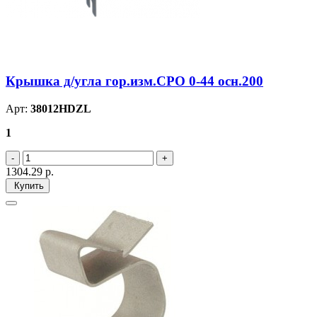
Крышка д/угла гор.изм.CPO 0-44 осн.200
Арт:
38012HDZL
1
1304.29
р.
Купить