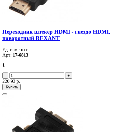
Переходник штекер HDMI - гнездо HDMI,
поворотный REXANT
Ед. изм.:
шт
Арт:
17-6813
1
220.93
р.
Купить