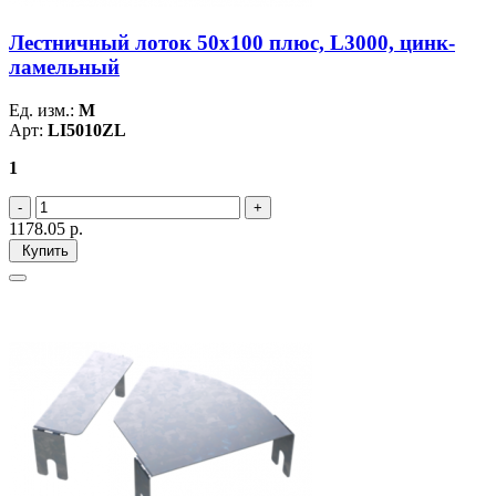
Лестничный лоток 50х100 плюс, L3000, цинк-
ламельный
Ед. изм.:
М
Арт:
LI5010ZL
1
1178.05
р.
Купить