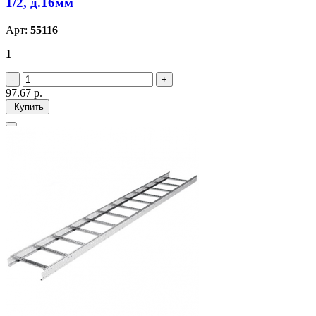
1/2, д.16мм
Арт:
55116
1
97.67
р.
Купить