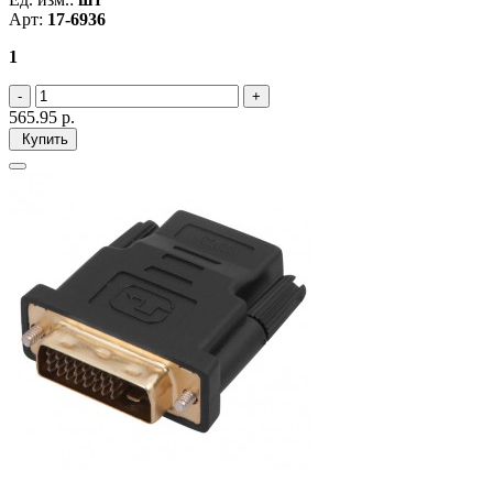
Арт:
17-6936
1
565.95
р.
Купить