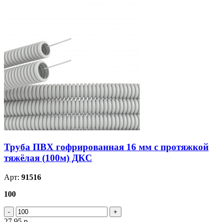
Труба ПВХ гофрированная 16 мм c протяжкой
тяжёлая (100м) ДКС
Арт:
91516
100
27.95
р.