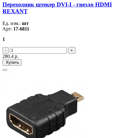
Переходник штекер DVI-I - гнездо HDMI
REXANT
Ед. изм.:
шт
Арт:
17-6811
1
280.4
р.
Купить