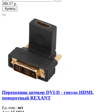
288.57
р.
Купить
Переходник штекер DVI-D - гнездо HDMI,
поворотный REXANT
Ед. изм.:
шт