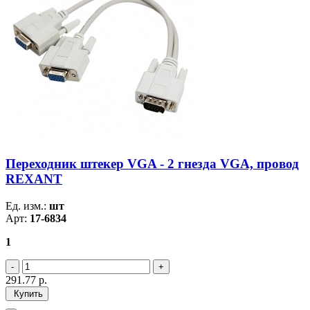
Переходник штекер VGA - 2 гнезда VGA, провод
REXANT
Ед. изм.:
шт
Арт:
17-6834
1
291.77
р.
Купить