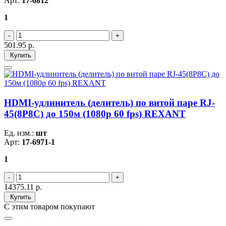
Арт:
17-6812
1
501.95
р.
Купить
HDMI-удлинитель (делитель) по витой паре RJ-
45(8P8C) до 150м (1080p 60 fps) REXANT
Ед. изм.:
шт
Арт:
17-6971-1
1
14375.11
р.
Купить
С этим товаром покупают