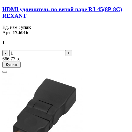
HDMI удлинитель по витой паре RJ-45(8P-8C)
REXANT
Ед. изм.:
упак
Арт:
17-6916
1
666.77
р.
Купить