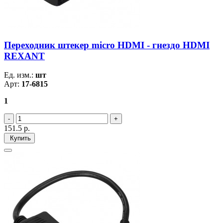
Переходник штекер micro HDMI - гнездо HDMI
REXANT
Ед. изм.:
шт
Арт:
17-6815
1
151.5
р.
Купить