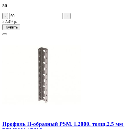
50
22.49
р.
Купить
Профиль П-образный PSM. L2000. толщ.2.5 мм |