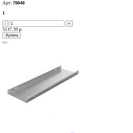
Арт:
70040
1
5137.39
р.
Купить