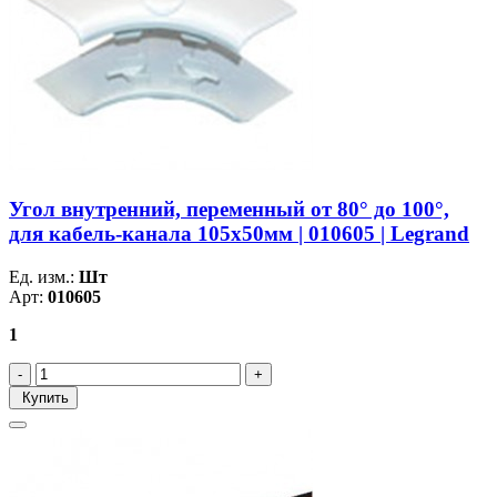
Угол внутренний, переменный от 80° до 100°,
для кабель-канала 105х50мм | 010605 | Legrand
Ед. изм.:
Шт
Арт:
010605
1
Купить