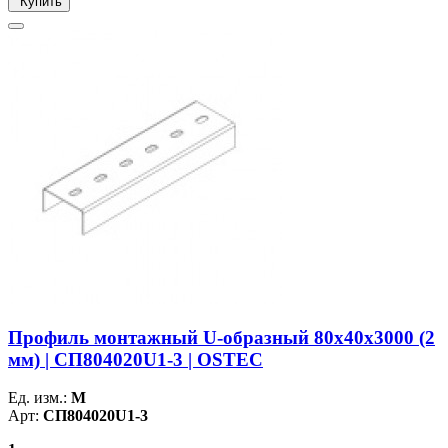
Купить
Профиль монтажный U-образный 80х40х3000 (2
мм) | СП804020U1-3 | OSTEC
Ед. изм.:
М
Арт:
СП804020U1-3