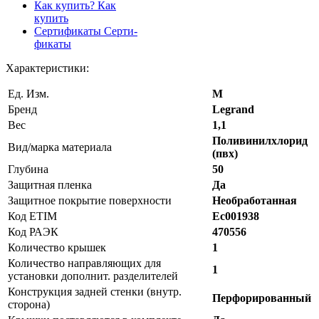
Как купить?
Как
купить
Сертификаты
Серти-
фикаты
Характеристики:
Ед. Изм.
М
Бренд
Legrand
Вес
1,1
Поливинилхлорид
Вид/марка материала
(пвх)
Глубина
50
Защитная пленка
Да
Защитное покрытие поверхности
Необработанная
Код ETIM
Ec001938
Код РАЭК
470556
Количество крышек
1
Количество направляющих для
1
установки дополнит. разделителей
Конструкция задней стенки (внутр.
Перфорированный
сторона)