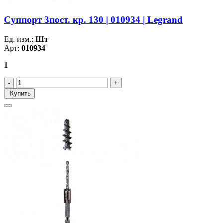
Суппорт 3пост. кр. 130 | 010934 | Legrand
Ед. изм.:
Шт
Арт:
010934
1
Купить