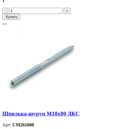
1
Купить
Шпилька-шуруп M10х80 ДКС
Арт:
CM261008