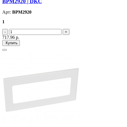
BPM2920 | DKC
Арт:
BPM2920
1
717.96
р.
Купить