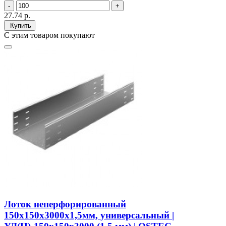
27.74
р.
Купить
С этим товаром покупают
Лоток неперфорированный
150х150х3000х1,5мм, универсальный |