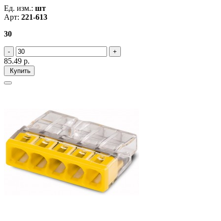
Ед. изм.:
шт
Арт:
221-613
30
85.49
р.
Купить