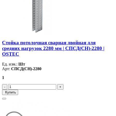
Стойка потолочная сварная двойная для
средних нагрузок 2280 мм | СПСД(СН)-2280 |
OSTEC
Ед. изм.:
Шт
Арт:
СПСД(СН)-2280
1
Купить