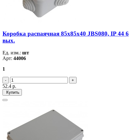
Коробка распаячная 85х85х40 JBS080, IP 44 6
вых.
Ед. изм.:
шт
Арт:
44006
1
52.4
р.
Купить