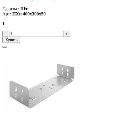
Ед. изм.:
Шт
Арт:
ПХп 400х300х50
1
Купить