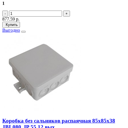
1
877.59
р.
Купить
Выгодно
Коробка без сальников распаячная 85х85х38
JBL080, IP 55 12 вых.