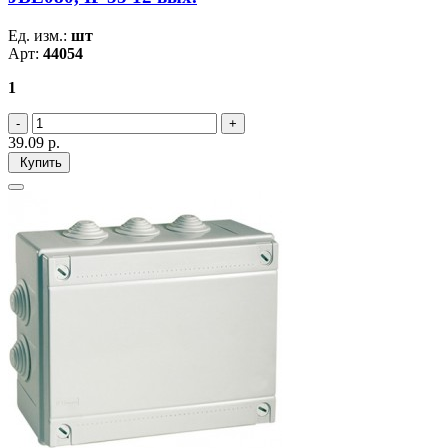
Ед. изм.:
шт
Арт:
44054
1
39.09
р.
Купить