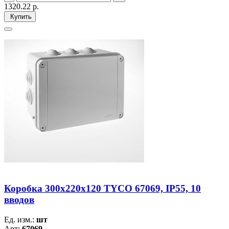
1320.22
р.
Купить
Коробка 300х220х120 TYCO 67069, IP55, 10
вводов
Ед. изм.:
шт
Арт:
67069