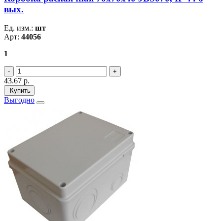
вых.
Ед. изм.:
шт
Арт:
44056
1
43.67
р.
Купить
Выгодно