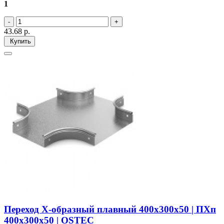
1
43.68
р.
Купить
Переход Х-образный плавный 400х300х50 | ПХп
400х300х50 | OSTEC