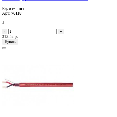
Ед. изм.:
шт
Арт:
76118
1
312.52
р.
Купить