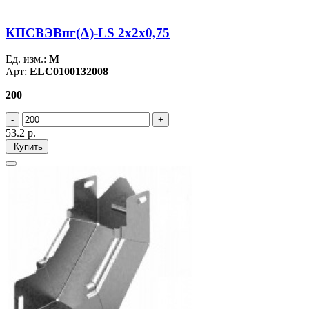
КПСВЭВнг(А)-LS 2х2х0,75
Ед. изм.:
М
Арт:
ELC0100132008
200
53.2
р.
Купить