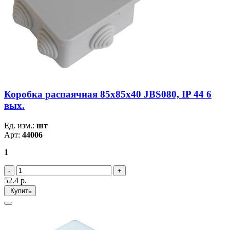
Коробка распаячная 85х85х40 JBS080, IP 44 6
вых.
Ед. изм.:
шт
Арт:
44006
1
52.4
р.
Купить