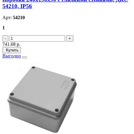
54210, IP56
Арт:
54210
1
741.68
р.
Купить
Выгодно