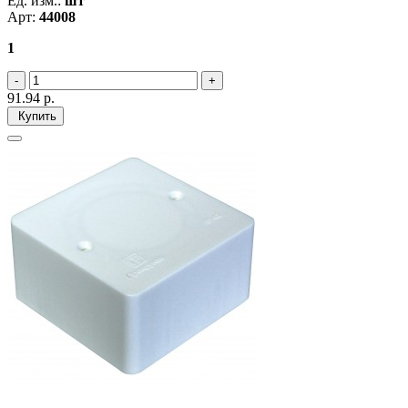
Ед. изм.:
шт
Арт:
44008
1
91.94
р.
Купить