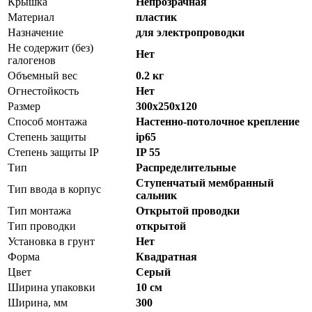
Крышка
Непрозрачная
Материал
пластик
Назначение
для электропроводки
Не содержит (без)
Нет
галогенов
Объемный вес
0.2 кг
Огнестойкость
Нет
Размер
300х250х120
Способ монтажа
Настенно-потолочное крепление
Степень защиты
ip65
Степень защиты IP
IP 55
Тип
Распределительные
Ступенчатый мембранный
Тип ввода в корпус
сальник
Тип монтажа
Открытой проводки
Тип проводки
открытой
Установка в грунт
Нет
Форма
Квадратная
Цвет
Серый
Ширина упаковки
10 см
Ширина, мм
300