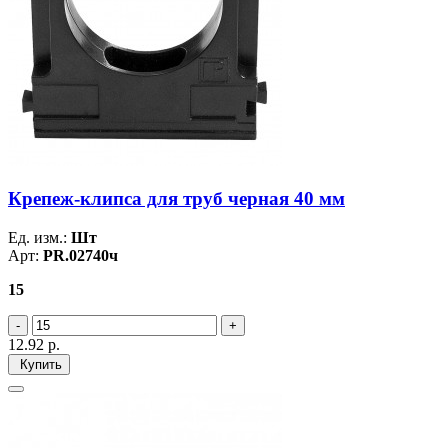
Крепеж-клипса для труб черная 40 мм
Ед. изм.:
Шт
Арт:
PR.02740ч
15
12.92
р.
Купить