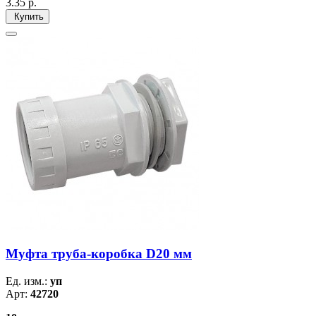
3.35
р.
Купить
Муфта труба-коробка D20 мм
Ед. изм.:
уп
Арт:
42720