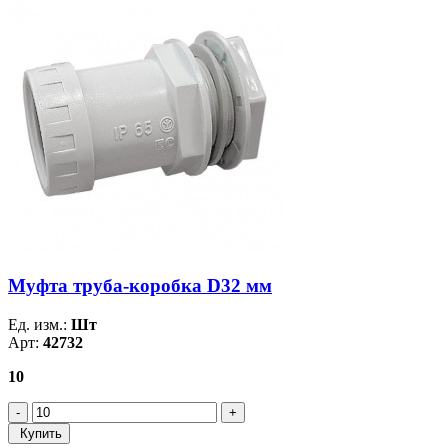
Муфта труба-коробка D32 мм
Ед. изм.:
Шт
Арт:
42732
10
Купить