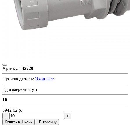
Артикул:
42720
Производитель:
Экопласт
Ед.измерения:
уп
10
5942.62
р.
Купить в 1 клик
В корзину