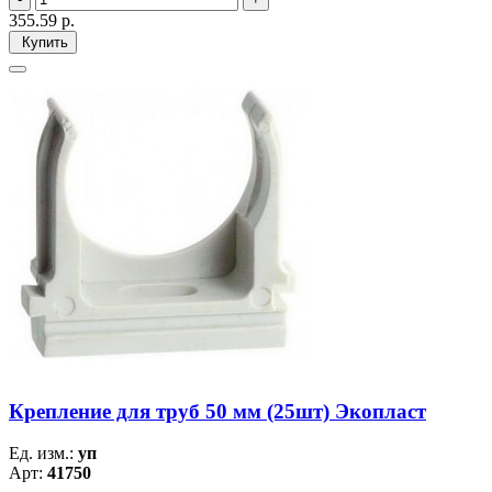
355.59
р.
Купить
Крепление для труб 50 мм (25шт) Экопласт
Ед. изм.:
уп
Арт:
41750