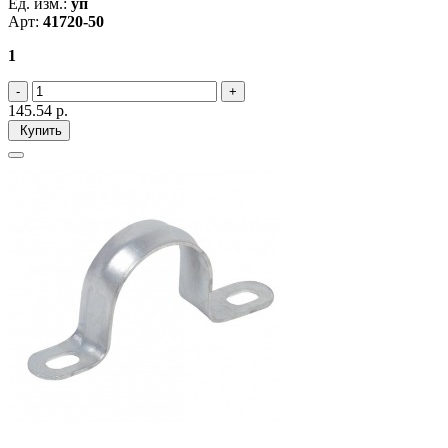
Ед. изм.:
уп
Арт:
41720-50
1
145.54
р.
Купить