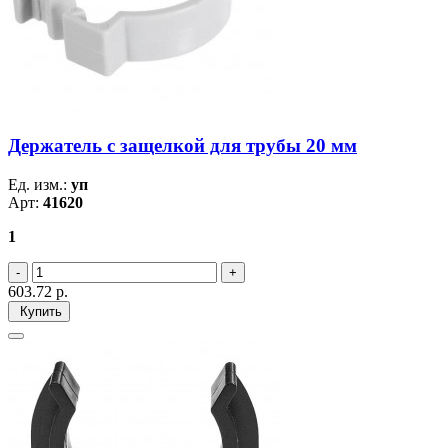
Держатель с защелкой для трубы 20 мм
Ед. изм.:
уп
Арт:
41620
1
603.72
р.
Купить