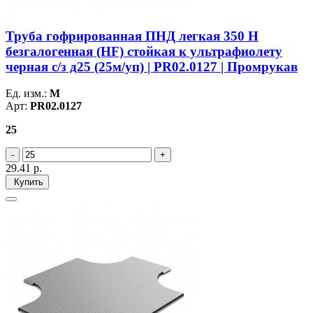
Труба гофрированная ПНД легкая 350 Н
безгалогенная (HF) стойкая к ультрафиолету
черная с/з д25 (25м/уп) | PR02.0127 | Промрукав
Ед. изм.:
М
Арт:
PR02.0127
25
29.41
р.
Купить