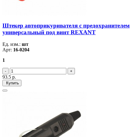
Штекер автоприкуривателя с предохранителем
универсальный под винт REXANT
Ед. изм.:
шт
Арт:
16-0204
1
93.5
р.
Купить