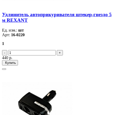
Удлинитель автоприкуривателя штекер-гнездо 5
м REXANT
Ед. изм.:
шт
Арт:
16-0220
1
440
р.
Купить