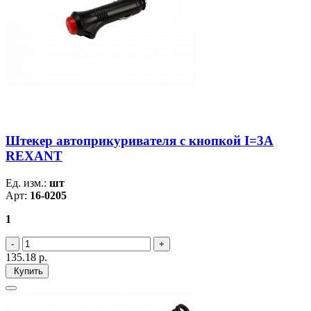
Штекер автоприкуривателя с кнопкой I=3А
REXANT
Ед. изм.:
шт
Арт:
16-0205
1
135.18
р.
Купить