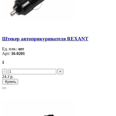
Штекер автоприкуривателя REXANT
Ед. изм.:
шт
Арт:
16-0201
1
24.3
р.
Купить