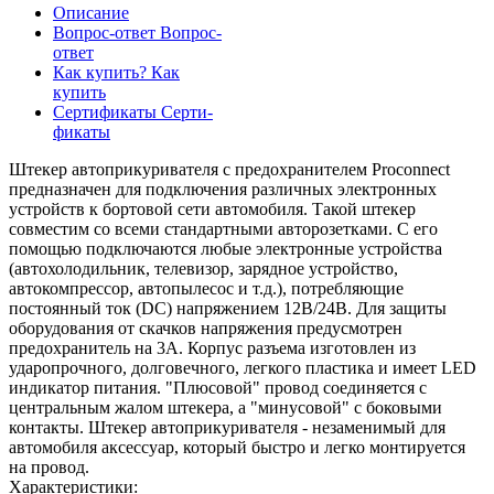
Описание
Вопрос-ответ
Вопрос-
ответ
Как купить?
Как
купить
Сертификаты
Серти-
фикаты
Штекер автоприкуривателя с предохранителем Proconnect
предназначен для подключения различных электронных
устройств к бортовой сети автомобиля. Такой штекер
совместим со всеми стандартными авторозетками. С его
помощью подключаются любые электронные устройства
(автохолодильник, телевизор, зарядное устройство,
автокомпрессор, автопылесос и т.д.), потребляющие
постоянный ток (DC) напряжением 12В/24В. Для защиты
оборудования от скачков напряжения предусмотрен
предохранитель на 3А. Корпус разъема изготовлен из
ударопрочного, долговечного, легкого пластика и имеет LED
индикатор питания. "Плюсовой" провод соединяется с
центральным жалом штекера, а "минусовой" с боковыми
контакты. Штекер автоприкуривателя - незаменимый для
автомобиля аксессуар, который быстро и легко монтируется
на провод.
Характеристики: