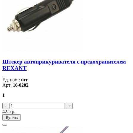
Штекер автоприкуривателя с предохранителем
REXANT
Ед. изм.:
шт
Арт:
16-0202
1
42.5
р.
Купить