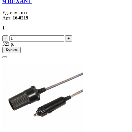
м REXANT
Ед. изм.:
шт
Арт:
16-0219
1
323
р.
Купить