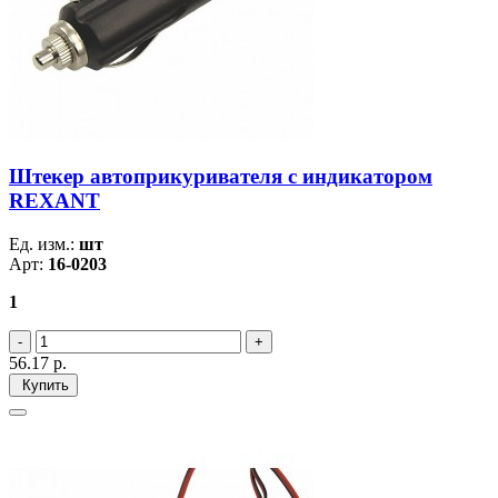
Штекер автоприкуривателя с индикатором
REXANT
Ед. изм.:
шт
Арт:
16-0203
1
56.17
р.
Купить