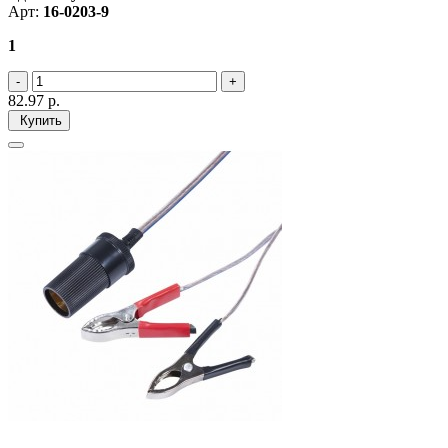
Арт:
16-0203-9
1
82.97
р.
Купить