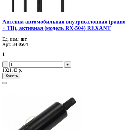
Антеннa автомобильная внутрисалонная (радио
+ ТВ), активная (модель RX-504) REXANT
Ед. изм.:
шт
Арт:
34-0504
1
1321.43
р.
Купить