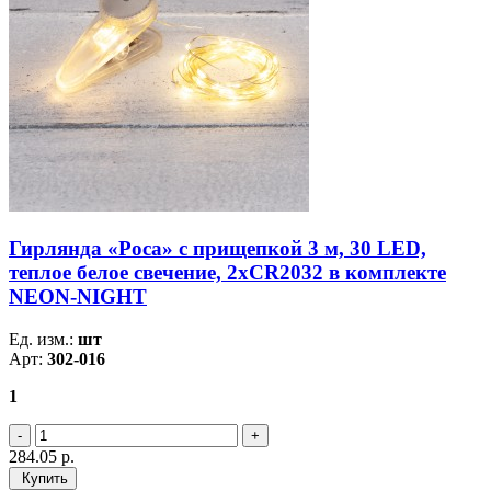
Гирлянда «Роса» с прищепкой 3 м, 30 LED,
теплое белое свечение, 2хCR2032 в комплекте
NEON-NIGHT
Ед. изм.:
шт
Арт:
302-016
1
284.05
р.
Купить