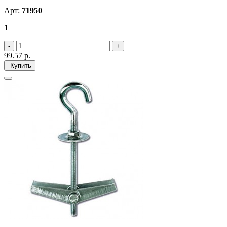
Арт:
71950
1
99.57
р.
Купить