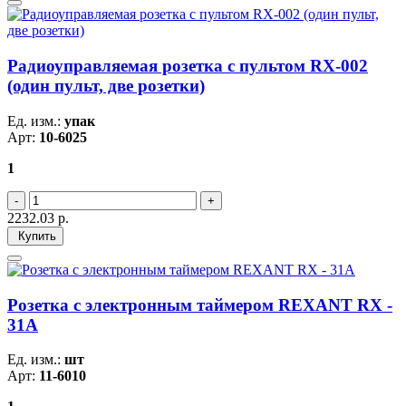
Радиоуправляемая розетка c пультом RX-002
(один пульт, две розетки)
Ед. изм.:
упак
Арт:
10-6025
1
2232.03
р.
Купить
Розетка с электронным таймером REXANT RX -
31А
Ед. изм.:
шт
Арт:
11-6010