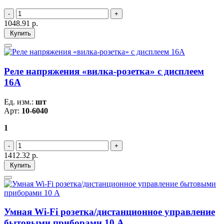
1048.91
р.
Купить
Реле напряжения «вилка-розетка» c дисплеем
16А
Ед. изм.:
шт
Арт:
10-6040
1
1412.32
р.
Купить
Умная Wi-Fi розетка/дистанционное управление
бытовыми приборами 10 А