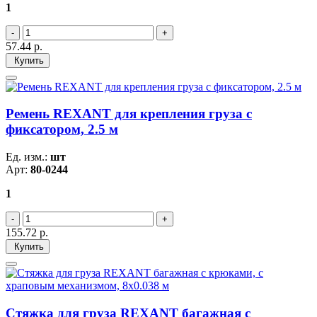
1
57.44
р.
Купить
Ремень REXANT для крепления груза с
фиксатором, 2.5 м
Ед. изм.:
шт
Арт:
80-0244
1
155.72
р.
Купить
Стяжка для груза REXANT багажная с