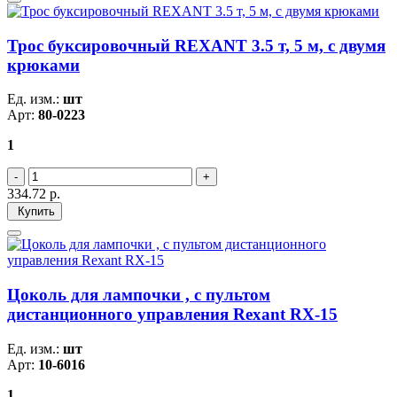
Трос буксировочный REXANT 3.5 т, 5 м, с двумя
крюками
Ед. изм.:
шт
Арт:
80-0223
1
334.72
р.
Купить
Цоколь для лампочки , с пультом
дистанционного управления Rexant RX-15
Ед. изм.:
шт
Арт:
10-6016
1