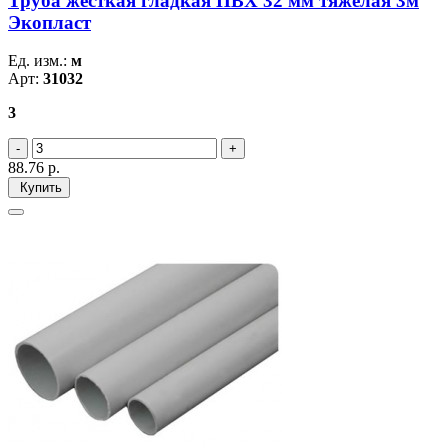
Труба жесткая гладкая ПВХ 32 мм тяжелая 3м
Экопласт
Ед. изм.:
м
Арт:
31032
3
88.76
р.
Купить