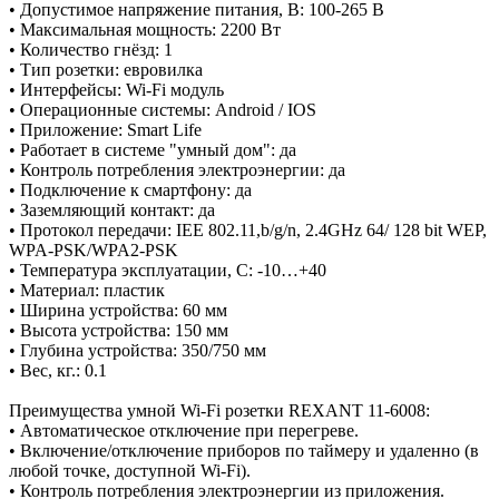
• Допустимое напряжение питания, В: 100-265 В
• Максимальная мощность: 2200 Вт
• Количество гнёзд: 1
• Тип розетки: евровилка
• Интерфейсы: Wi-Fi модуль
• Операционные системы: Android / IOS
• Приложение: Smart Life
• Работает в системе "умный дом": да
• Контроль потребления электроэнергии: да
• Подключение к смартфону: да
• Заземляющий контакт: да
• Протокол передачи: IEE 802.11,b/g/n, 2.4GHz 64/ 128 bit WEP,
WPA-PSK/WPA2-PSK
• Температура эксплуатации, С: -10…+40
• Материал: пластик
• Ширина устройства: 60 мм
• Высота устройства: 150 мм
• Глубина устройства: 350/750 мм
• Вес, кг.: 0.1
Преимущества умной Wi-Fi розетки REXANT 11-6008:
• Автоматическое отключение при перегреве.
• Включение/отключение приборов по таймеру и удаленно (в
любой точке, доступной Wi-Fi).
• Контроль потребления электроэнергии из приложения.