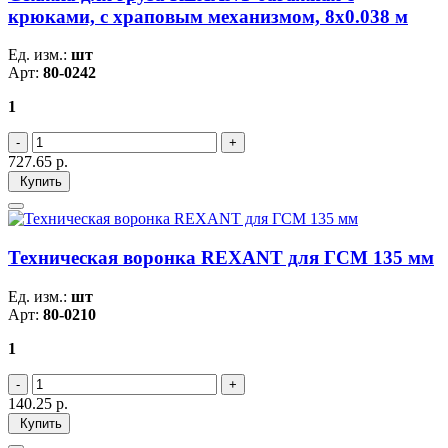
крюками, с храповым механизмом, 8х0.038 м
Ед. изм.:
шт
Арт:
80-0242
1
727.65
р.
Купить
Техническая воронка REXANT для ГСМ 135 мм
Ед. изм.:
шт
Арт:
80-0210
1
140.25
р.
Купить