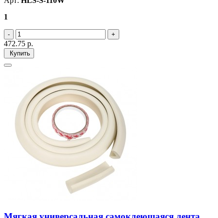
Арт:
HLS-S-110W
1
472.75
р.
Купить
Мягкая универсальная самоклеющаяся лента