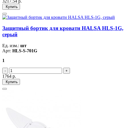
3217.54
р.
Купить
Защитный бортик для кровати HALSA HLS-1G,
серый
Ед. изм.:
шт
Арт:
HLS-S-701G
1
1764
р.
Купить