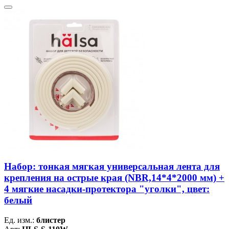
Набор: тонкая мягкая универсальная лента для
крепления на острые края (NBR,14*4*2000 мм) +
4 мягкие насадки-протектора "уголки", цвет:
белый
Ед. изм.:
блистер