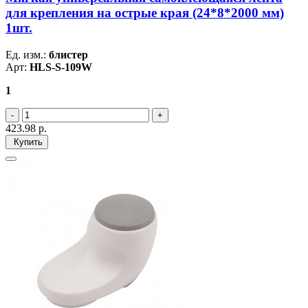
для крепления на острые края (24*8*2000 мм)
1шт.
Ед. изм.:
блистер
Арт:
HLS-S-109W
1
423.98
р.
Купить