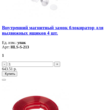
Внутренний магнитный замок блокиратор для
выдвижных ящиков 4 шт.
Ед. изм.:
упак
Арт:
HLS-S-213
1
643.51
р.
Купить