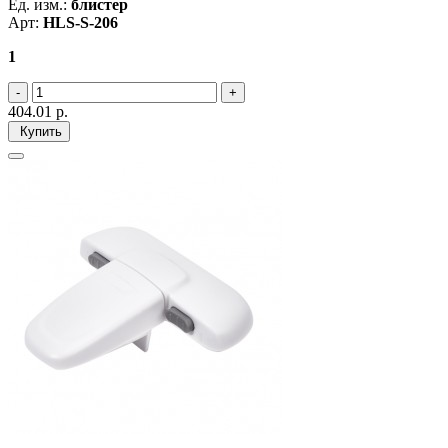
Ед. изм.:
блистер
Арт:
HLS-S-206
1
404.01
р.
Купить