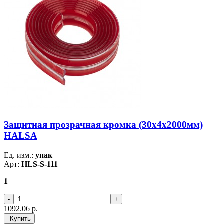
Защитная прозрачная кромка (30х4х2000мм)
HALSA
Ед. изм.:
упак
Арт:
HLS-S-111
1
1092.06
р.
Купить