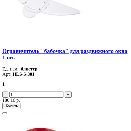
Ограничитель "бабочка" для раздвижного окна
1 шт.
Ед. изм.:
блистер
Арт:
HLS-S-301
1
186.16
р.
Купить