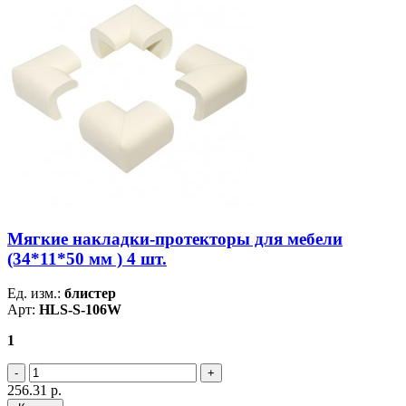
Мягкие накладки-протекторы для мебели
(34*11*50 мм ) 4 шт.
Ед. изм.:
блистер
Арт:
HLS-S-106W
1
256.31
р.