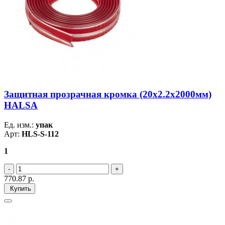
Защитная прозрачная кромка (20х2.2х2000мм)
HALSA
Ед. изм.:
упак
Арт:
HLS-S-112
1
770.87
р.
Купить