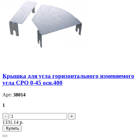
Крышка для угла горизонтального изменяемого
угла CPO 0-45 осн.400
Арт:
38014
1
1331.14
р.
Купить