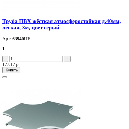
Труба ПВХ жёсткая атмосферостойкая д.40мм,
лёгкая, 3м, цвет серый
Арт:
63940UF
1
177.17
р.
Купить