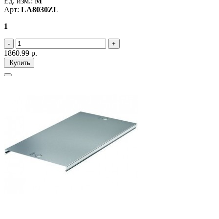
Ед. изм.:
М
Арт:
LA8030ZL
1
1860.99
р.
Купить