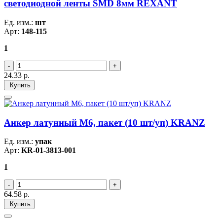
светодиодной ленты SMD 8мм REXANT
Ед. изм.:
шт
Арт:
148-115
1
24.33
р.
Купить
Анкер латунный M6, пакет (10 шт/уп) KRANZ
Ед. изм.:
упак
Арт:
KR-01-3813-001
1
64.58
р.
Купить