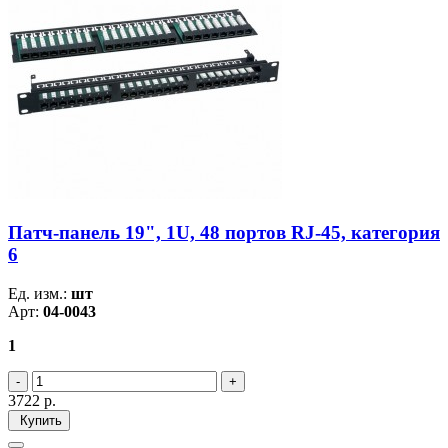
Патч-панель 19", 1U, 48 портов RJ-45, категория
6
Ед. изм.:
шт
Арт:
04-0043
1
3722
р.
Купить