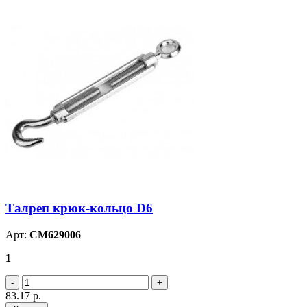
Талреп крюк-кольцо D6
Арт:
CM629006
1
83.17
р.