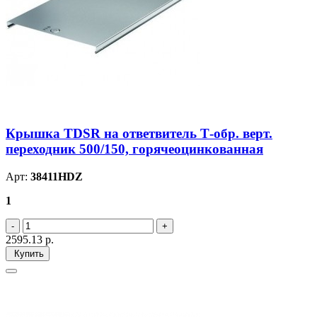
Крышка TDSR на ответвитель Т-обр. верт.
переходник 500/150, горячеоцинкованная
Арт:
38411HDZ
1
2595.13
р.
Купить