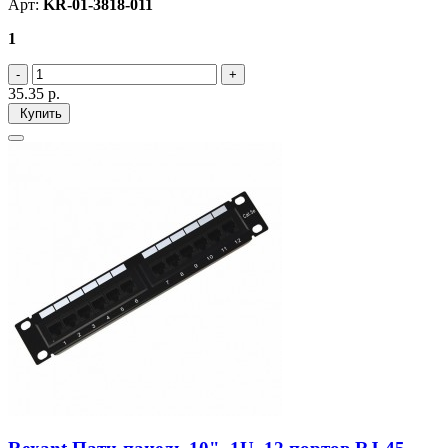
Арт:
KR-01-3818-011
1
35.35
р.
Купить