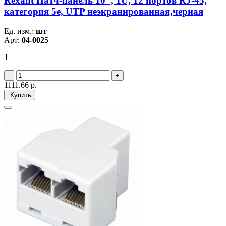
Rexant Патч-панель 10", 1U, 12 портов RJ-45,
категория 5e, UTP неэкранированная,черная
Ед. изм.:
шт
Арт:
04-0025
1
1111.66
р.
Купить