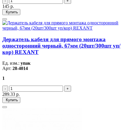
145
р.
Купить
Держатель кабеля для прямого монтажа
односторонний черный, 67мм (20шт/300шт уп/
кор) REXANT
Ед. изм.:
упак
Арт:
28-4014
1
289.33
р.
Купить