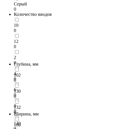
Серый
0
Количество вводов
10
0
12
0
2
0
Глубина, мм
4
102
0
0
6
130
0
0
8
132
0
0
Ширина, мм
140
100
0