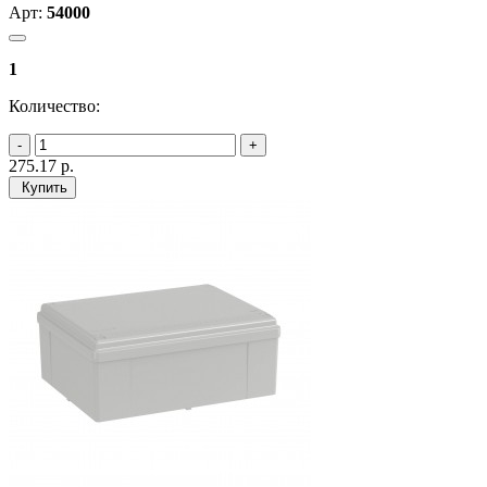
Арт:
54000
1
Количество:
275.17
р.
Купить