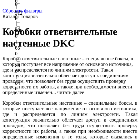
0
0
Сбросить фильтры
62
312
Каталог товаров
0
0
Коробки ответвительные
84
409
0
0
настенные DKC
65
0
Коробки ответвительные настенные – специальные боксы, в
которые поступает все напряжение от основного источника,
80
где и распределяется по линиям электросети. Такая
0
конструкция значительно облегчает доступ к соединениям
проводом, что позволяет без труда осуществить проверку
84
корректности их работы, а также при необходимости внести
0
определенные изменен...
читать далее
Коробки ответвительные настенные – специальные боксы, в
которые поступает все напряжение от основного источника,
где и распределяется по линиям электросети. Такая
конструкция значительно облегчает доступ к соединениям
проводом, что позволяет без труда осуществить проверку
корректности их работы, а также при необходимости внести
определенные изменения в те узлы, которые оказались в