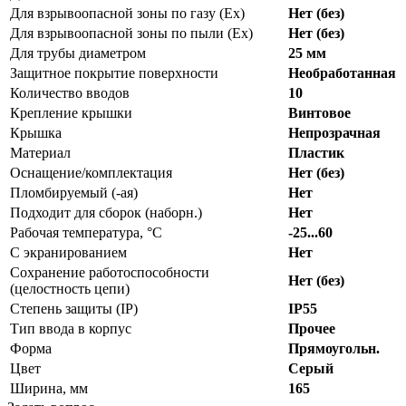
Для взрывоопасной зоны по газу (Ex)
Нет (без)
Для взрывоопасной зоны по пыли (Ex)
Нет (без)
Для трубы диаметром
25 мм
Защитное покрытие поверхности
Необработанная
Количество вводов
10
Крепление крышки
Винтовое
Крышка
Непрозрачная
Материал
Пластик
Оснащение/комплектация
Нет (без)
Пломбируемый (-ая)
Нет
Подходит для сборок (наборн.)
Нет
Рабочая температура, °C
-25...60
С экранированием
Нет
Сохранение работоспособности
Нет (без)
(целостность цепи)
Степень защиты (IP)
IP55
Тип ввода в корпус
Прочее
Форма
Прямоугольн.
Цвет
Серый
Ширина, мм
165