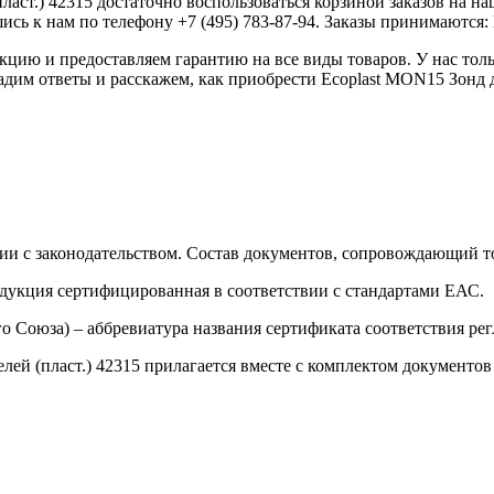
ласт.) 42315 достаточно воспользоваться корзиной заказов на н
сь к нам по телефону +7 (495) 783-87-94. Заказы принимаются: Пн
ию и предоставляем гарантию на все виды товаров. У нас толь
адим ответы и расскажем, как приобрести Ecoplast MON15 Зонд д
ии с законодательством. Состав документов, сопровождающий то
одукция сертифицированная в соответствии с стандартами ЕАС.
о Союза) – аббревиатура названия сертификата соответствия р
ей (пласт.) 42315 прилагается вместе с комплектом документов 