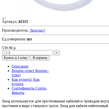
Артикул:
42315
Производитель:
Экопласт
Ед.измерения:
шт
539.96
р.
Купить в 1 клик
В корзину
Описание
Вопрос-ответ
Вопрос-
ответ
Как купить?
Как
купить
Сертификаты
Серти-
фикаты
Зонд используется для протягивания кабелей и проводов внут
протяжки в виде стального троса. Зонд для кабеля нейлоновый