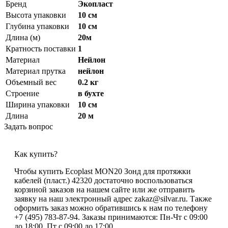
Бренд
Экопласт
Высота упаковки
10 см
Глубина упаковки
10 см
Длина (м)
20м
Кратность поставки
1
Материал
Нейлон
Материал прутка
нейлон
Объемный вес
0.2 кг
Строение
в бухте
Ширина упаковки
10 см
Длина
20 м
Задать вопрос
Как купить?
Чтобы купить Ecoplast MON20 Зонд для протяжки
кабелей (пласт.) 42320 достаточно воспользоваться
корзиной заказов на нашем сайте или же отправить
заявку на наш электронный адрес zakaz@silvar.ru. Также
оформить заказ можно обратившись к нам по телефону
+7 (495) 783-87-94. Заказы принимаются: Пн-Чт с 09:00
до 18:00, Пт с 09:00 до 17:00.