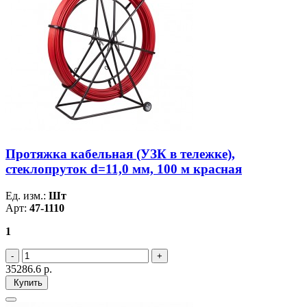
Протяжка кабельная (УЗК в тележке),
стеклопруток d=11,0 мм, 100 м красная
Ед. изм.:
Шт
Арт:
47-1110
1
35286.6
р.
Купить