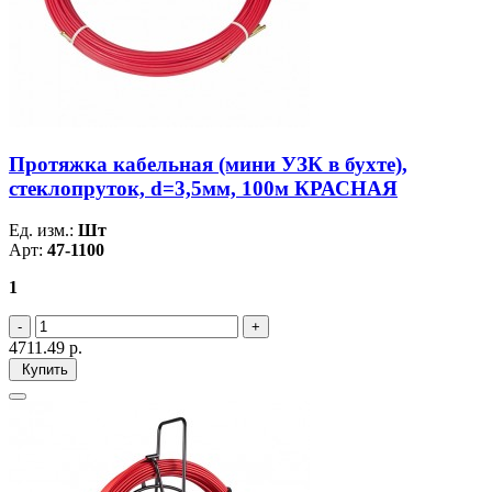
Протяжка кабельная (мини УЗК в бухте),
стеклопруток, d=3,5мм, 100м КРАСНАЯ
Ед. изм.:
Шт
Арт:
47-1100
1
4711.49
р.
Купить