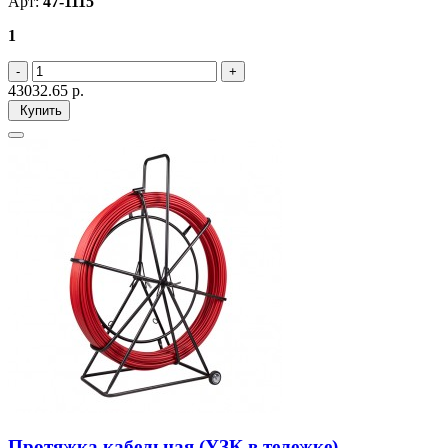
Арт:
47-1115
1
43032.65
р.
Купить
Протяжка кабельная (УЗК в тележке),