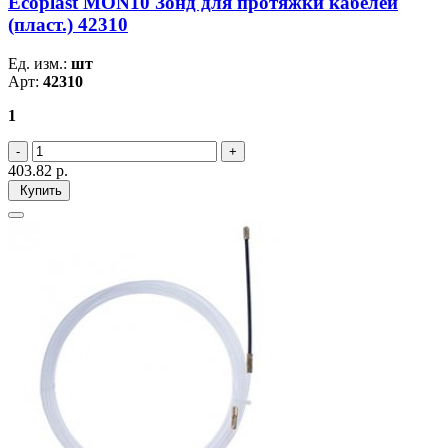
Ecoplast MON10 Зонд для протяжки кабелей
(пласт.) 42310
Ед. изм.:
шт
Арт:
42310
1
403.82
р.
Купить