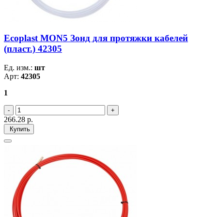
Ecoplast MON5 Зонд для протяжки кабелей
(пласт.) 42305
Ед. изм.:
шт
Арт:
42305
1
266.28
р.
Купить