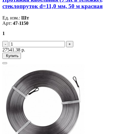
стеклопруток d=11,0 мм, 50 м красная
Ед. изм.:
Шт
Арт:
47-1150
1
27541.38
р.
Купить