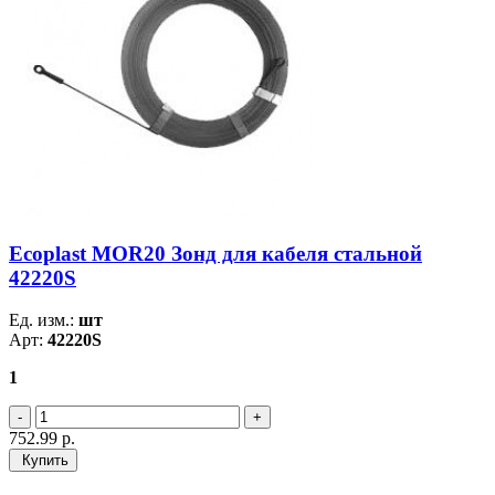
Ecoplast MOR20 Зонд для кабеля стальной
42220S
Ед. изм.:
шт
Арт:
42220S
1
752.99
р.
Купить