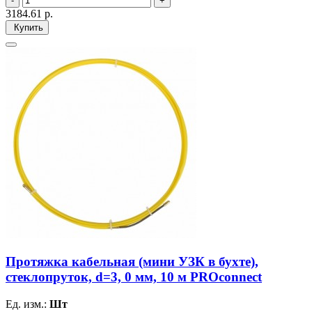
3184.61
р.
Купить
Протяжка кабельная (мини УЗК в бухте),
стеклопруток, d=3, 0 мм, 10 м PROconnect
Ед. изм.:
Шт