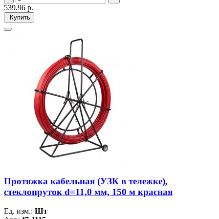
539.96
р.
Купить
Протяжка кабельная (УЗК в тележке),
стеклопруток d=11,0 мм, 150 м красная
Ед. изм.:
Шт