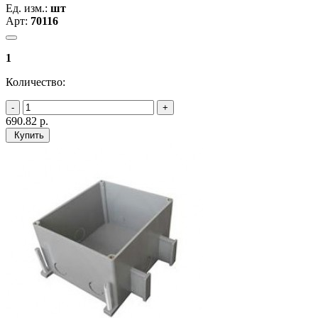
Ед. изм.:
шт
Арт:
70116
1
Количество:
690.82
р.
Купить