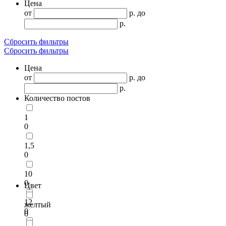
Цена
от
р.
до
р.
Сбросить фильтры
Сбросить фильтры
Цена
от
р.
до
р.
Количество постов
1
0
1,5
0
10
0
Цвет
12
желтый
0
0