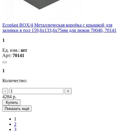
Ecoplast BOX/4 Металлическая коробка с крышкой для
заливки в пол 159,6х133,6х75мм для люков 70040, 70141
1
Ед. изм.:
шт
Арт:
70141
1
Количество:
4284
р.
Купить
Показать ещё
1
2
3