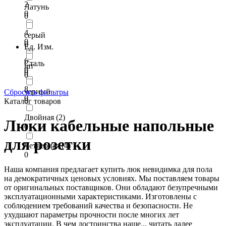
2
Латунь
0
0
4
серый
0
0
Ед. Изм.
6
Сталь
шт
0
0
0
8
черный
Сбросить фильтры
0
0
Каталог товаров
Двойная (2)
Люки кабельные напольные
0
для розетки
Четверная (4)
0
Наша компания предлагает купить люк невидимка для пола
на демократичных ценовых условиях. Мы поставляем товары
от оригинальных поставщиков. Они обладают безупречными
эксплуатационными характеристиками. Изготовлены с
соблюдением требований качества и безопасности. Не
ухудшают параметры прочности после многих лет
эксплуатации. В чем достоинства наше...
читать далее