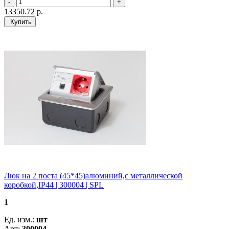
13350.72
р.
Купить
Люк на 2 поста (45*45)алюминий,с металлической
коробкой,IP44 | 300004 | SPL
1
Ед. изм.:
шт
Арт:
300004