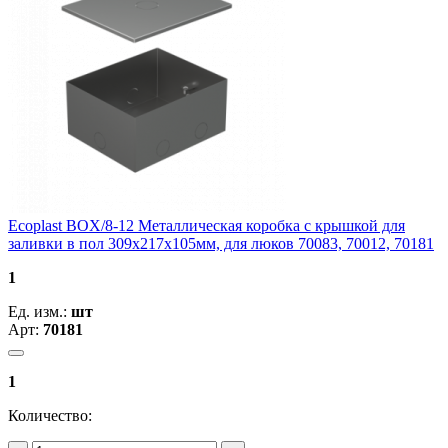
Ecoplast BOX/8-12 Металлическая коробка с крышкой для
заливки в пол 309х217х105мм, для люков 70083, 70012, 70181
1
Ед. изм.:
шт
Арт:
70181
1
Количество: