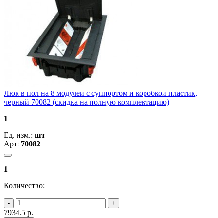
Люк в пол на 8 модулей с суппортом и коробкой пластик,
черный 70082 (скидка на полную комплектацию)
1
Ед. изм.:
шт
Арт:
70082
1
Количество:
7934.5
р.