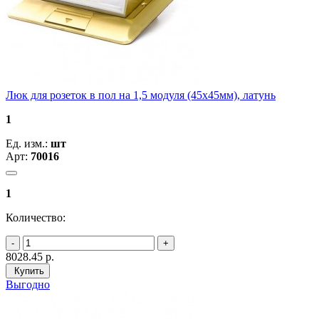
Люк для розеток в пол на 1,5 модуля (45х45мм), латунь
1
Ед. изм.:
шт
Арт:
70016
1
Количество:
8028.45
р.
Купить
Выгодно