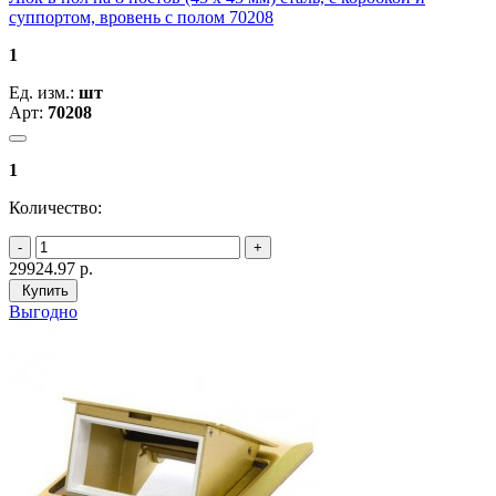
суппортом, вровень с полом 70208
1
Ед. изм.:
шт
Арт:
70208
1
Количество:
29924.97
р.
Купить
Выгодно