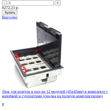
6272.23
р.
Купить
Выгодно
Люк для розеток в пол на 12 модулей (45х45мм) в комплекте с
коробкой и суппортами (скидка на полную комплектацию)
1