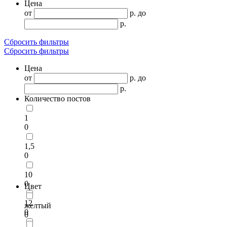
Цена
от
р.
до
р.
Сбросить фильтры
Сбросить фильтры
Цена
от
р.
до
р.
Количество постов
1
0
1,5
0
10
0
Цвет
12
желтый
0
0