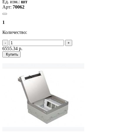
Ед. изм.:
шт
Арт:
70062
1
Количество:
6555.34
р.
Купить