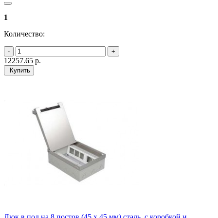
1
Количество:
12257.65
р.
Купить
Люк в пол на 8 постов (45 х 45 мм) сталь, с коробкой и