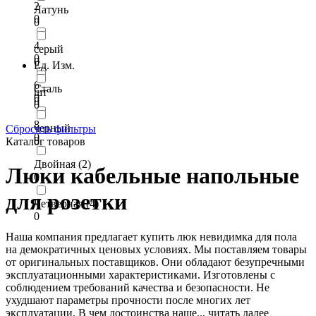
2
Латунь
0
0
4
серый
0
0
Ед. Изм.
6
Сталь
шт
0
0
0
8
черный
Сбросить фильтры
0
0
Каталог товаров
Двойная (2)
Люки кабельные напольные
0
для розетки
Четверная (4)
0
Наша компания предлагает купить люк невидимка для пола
на демократичных ценовых условиях. Мы поставляем товары
от оригинальных поставщиков. Они обладают безупречными
эксплуатационными характеристиками. Изготовлены с
соблюдением требований качества и безопасности. Не
ухудшают параметры прочности после многих лет
эксплуатации. В чем достоинства наше...
читать далее