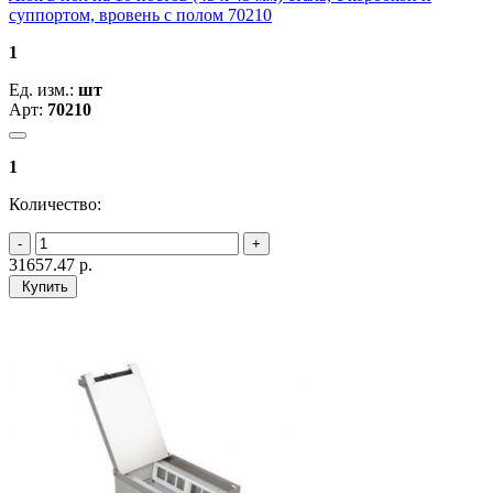
суппортом, вровень с полом 70210
1
Ед. изм.:
шт
Арт:
70210
1
Количество:
31657.47
р.
Купить