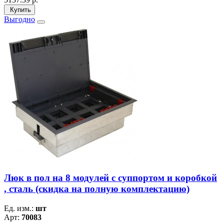
Купить
Выгодно
Люк в пол на 8 модулей с суппортом и коробкой
, сталь (скидка на полную комплектацию)
Ед. изм.:
шт
Арт:
70083