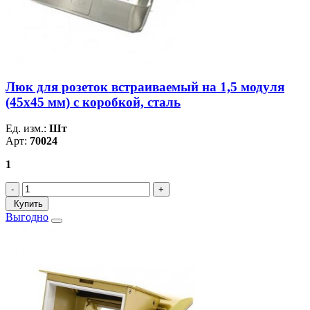
Люк для розеток встраиваемый на 1,5 модуля
(45х45 мм) с коробкой, сталь
Ед. изм.:
Шт
Арт:
70024
1
Купить
Выгодно