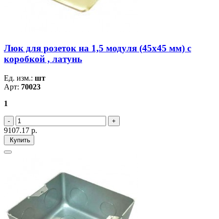
Люк для розеток на 1,5 модуля (45х45 мм) с
коробкой , латунь
Ед. изм.:
шт
Арт:
70023
1
9107.17
р.
Купить