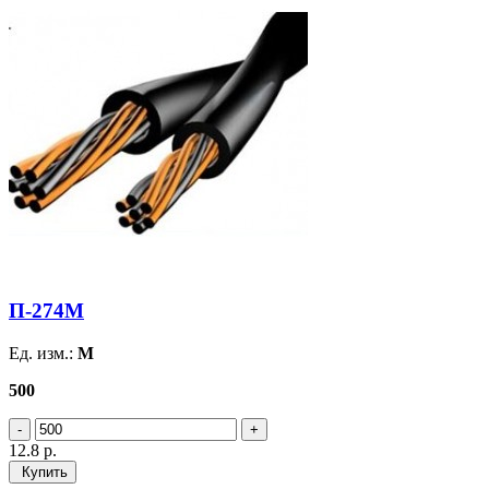
П-274M
Ед. изм.:
М
500
12.8
р.
Купить