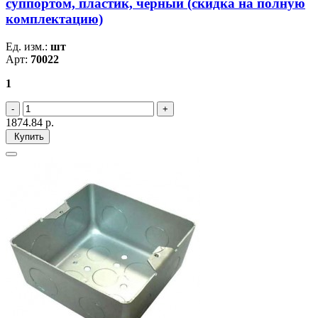
суппортом, пластик, черный (скидка на полную
комплектацию)
Ед. изм.:
шт
Арт:
70022
1
1874.84
р.
Купить