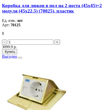
Коробка для люков в пол на 2 поста (45х45)+2
модуля (45х22,5) (70025), пластик
Ед. изм.:
шт
Арт:
70125
1
3099.9
р.
Купить
Выгодно