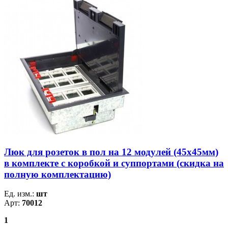
Люк для розеток в пол на 12 модулей (45х45мм)
в комплекте с коробкой и суппортами (скидка на
полную комплектацию)
Ед. изм.:
шт
Арт:
70012
1