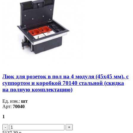
Люк для розеток в пол на 4 модуля (45х45 мм), с
суппортом и коробкой 70140 стальной (скидка
на полную комплектацию)
Ед. изм.:
шт
Арт:
70040
1
5137.39
р.