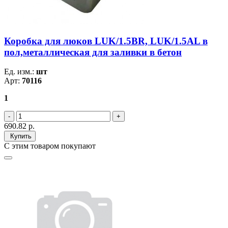
Коробка для люков LUK/1.5BR, LUK/1.5AL в
пол,металлическая для заливки в бетон
Ед. изм.:
шт
Арт:
70116
1
690.82
р.
Купить
С этим товаром покупают