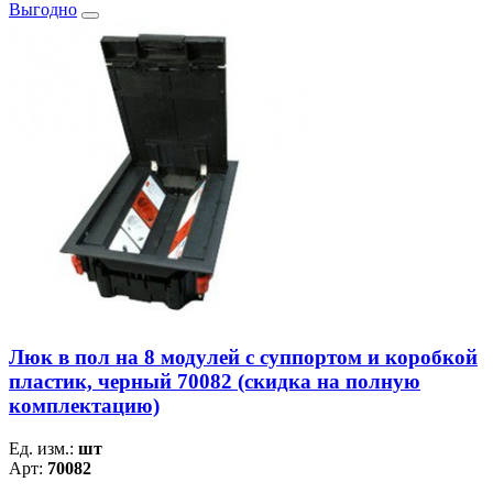
Выгодно
Люк в пол на 8 модулей с суппортом и коробкой
пластик, черный 70082 (скидка на полную
комплектацию)
Ед. изм.:
шт
Арт:
70082