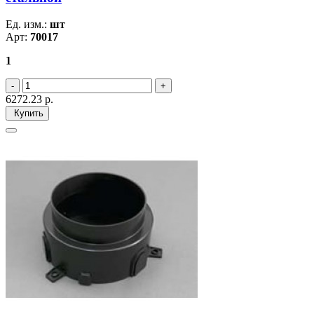
Ед. изм.:
шт
Арт:
70017
1
6272.23
р.
Купить