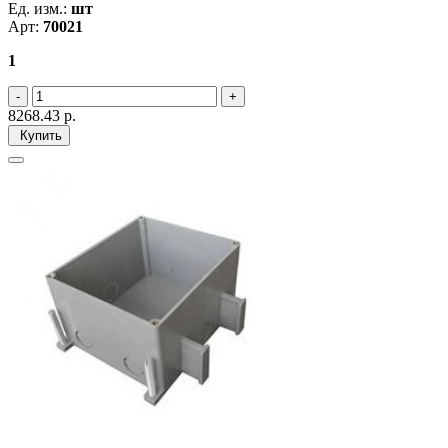
Ед. изм.:
шт
Арт:
70021
1
8268.43
р.
Купить