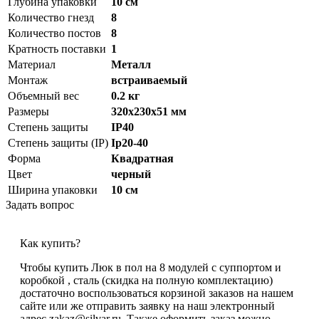
Глубина упаковки
10 см
Количество гнезд
8
Количество постов
8
Кратность поставки
1
Материал
Металл
Монтаж
встраиваемый
Объемный вес
0.2 кг
Размеры
320х230х51 мм
Степень защиты
IP40
Степень защиты (IP)
Ip20-40
Форма
Квадратная
Цвет
черный
Ширина упаковки
10 см
Задать вопрос
Как купить?
Чтобы купить Люк в пол на 8 модулей с суппортом и
коробкой , сталь (скидка на полную комплектацию)
достаточно воспользоваться корзиной заказов на нашем
сайте или же отправить заявку на наш электронный
адрес zakaz@silvar.ru. Также оформить заказ можно