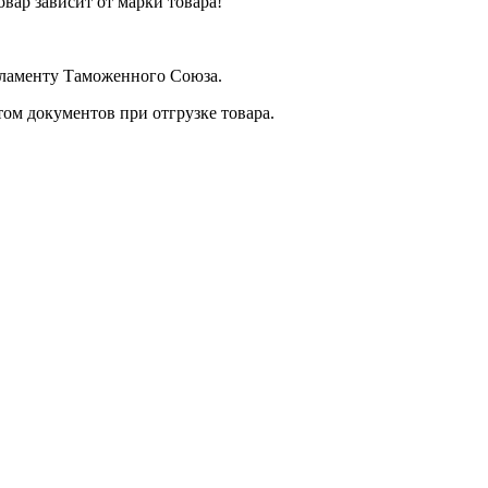
вар зависит от марки товара!
егламенту Таможенного Союза.
том документов при отгрузке товара.