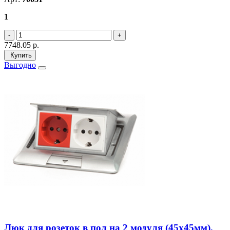
1
7748.05
р.
Купить
Выгодно
Люк для розеток в пол на 2 модуля (45х45мм),