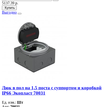
5137.39
р.
Купить
Выгодно
Люк в пол на 1,5 поста с суппортом и коробкой
IP66 Экопласт 70031
Ед. изм.:
Шт
Арт:
70031