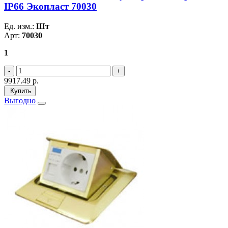
IP66 Экопласт 70030
Ед. изм.:
Шт
Арт:
70030
1
9917.49
р.
Купить
Выгодно