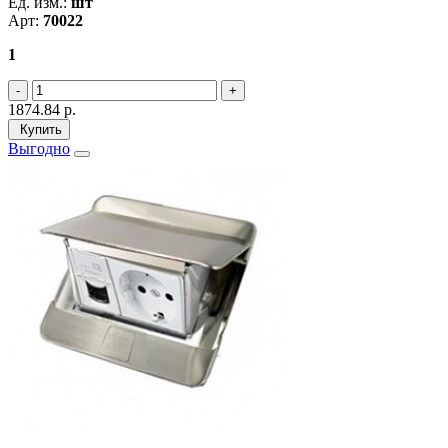
Ед. изм.:
шт
Арт:
70022
1
1874.84
р.
Купить
Выгодно