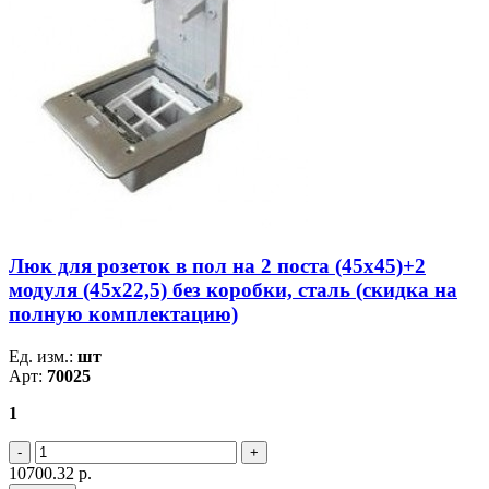
Люк для розеток в пол на 2 поста (45х45)+2
модуля (45х22,5) без коробки, сталь (скидка на
полную комплектацию)
Ед. изм.:
шт
Арт:
70025
1
10700.32
р.