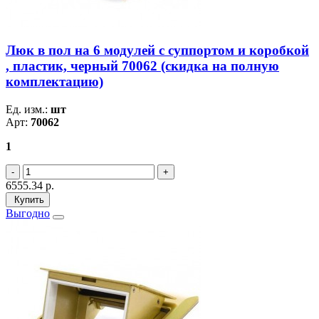
Люк в пол на 6 модулей с суппортом и коробкой
, пластик, черный 70062 (скидка на полную
комплектацию)
Ед. изм.:
шт
Арт:
70062
1
6555.34
р.
Купить
Выгодно