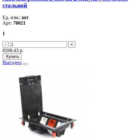
стальной
Ед. изм.:
шт
Арт:
70021
1
8268.43
р.
Купить
Выгодно