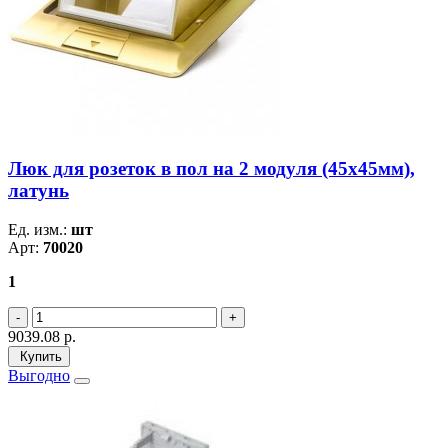
Люк для розеток в пол на 2 модуля (45х45мм),
латунь
Ед. изм.:
шт
Арт:
70020
1
9039.08
р.
Купить
Выгодно