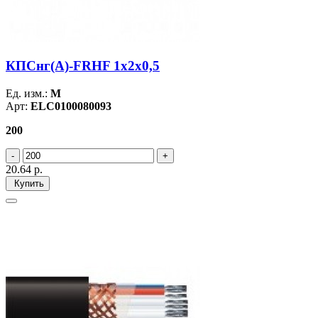
КПСнг(А)-FRHF 1х2х0,5
Ед. изм.:
М
Арт:
ELC0100080093
200
20.64
р.
Купить