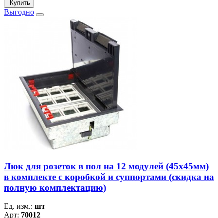
Купить
Выгодно
Люк для розеток в пол на 12 модулей (45х45мм)
в комплекте с коробкой и суппортами (скидка на
полную комплектацию)
Ед. изм.:
шт
Арт:
70012