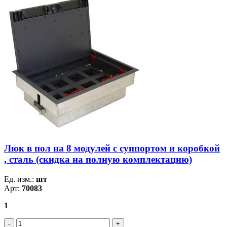
Люк в пол на 8 модулей с суппортом и коробкой
, сталь (скидка на полную комплектацию)
Ед. изм.:
шт
Арт:
70083
1