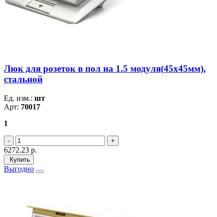
Люк для розеток в пол на 1.5 модуля(45х45мм),
стальной
Ед. изм.:
шт
Арт:
70017
1
6272.23
р.
Купить
Выгодно