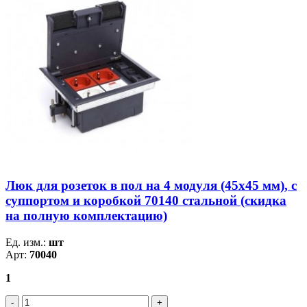
Люк для розеток в пол на 4 модуля (45х45 мм), с
суппортом и коробкой 70140 стальной (скидка
на полную комплектацию)
Ед. изм.:
шт
Арт:
70040
1