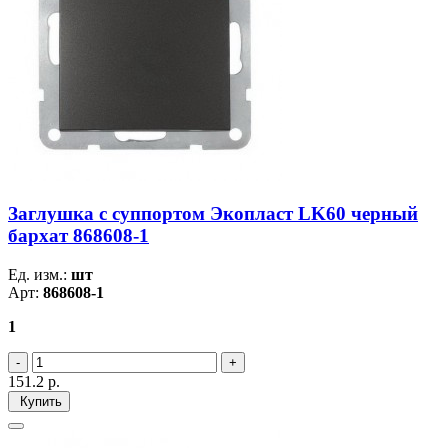
Заглушка с суппортом Экопласт LK60 черный
бархат 868608-1
Ед. изм.:
шт
Арт:
868608-1
1
151.2
р.
Купить