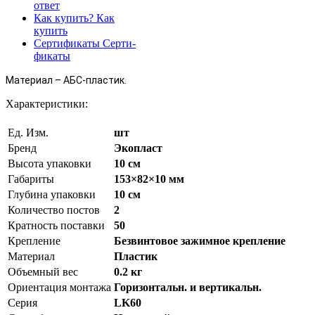
ответ
Как купить?
Как
купить
Сертификаты
Серти-
фикаты
Материал – АБС-пластик.
Характеристики:
Ед. Изм.
шт
Бренд
Экопласт
Высота упаковки
10 см
Габариты
153×82×10 мм
Глубина упаковки
10 см
Количество постов
2
Кратность поставки
50
Крепление
Безвинтовое зажимное крепление
Материал
Пластик
Объемный вес
0.2 кг
Ориентация монтажа
Горизонтальн. и вертикальн.
Серия
LK60