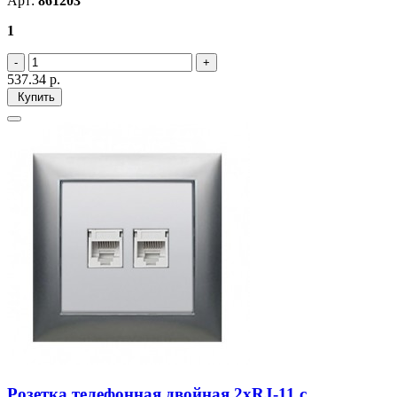
Арт:
861203
1
537.34
р.
Купить
Розетка телефонная двойная 2хRJ-11 с