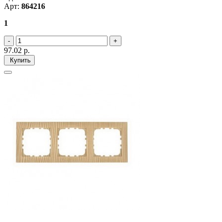
Арт:
864216
1
97.02
р.
Купить