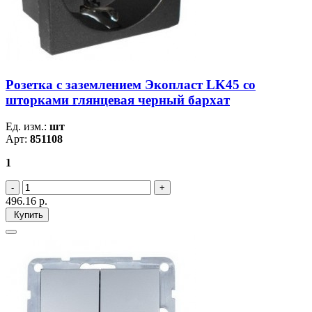
Розетка с заземлением Экопласт LK45 со
шторками глянцевая черный бархат
Ед. изм.:
шт
Арт:
851108
1
496.16
р.
Купить