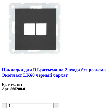
Накладка для RJ-разъема на 2 входа без разъема
Экопласт LK60 черный бархат
Ед. изм.:
шт
Арт:
866208-0
1