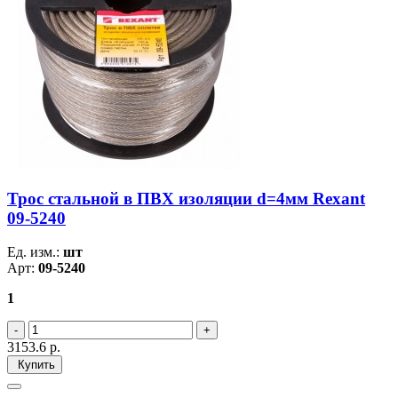
Трос стальной в ПВХ изоляции d=4мм Rexant
09-5240
Ед. изм.:
шт
Арт:
09-5240
1
3153.6
р.
Купить