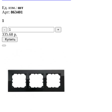
Ед. изм.:
шт
Арт:
863401
1
335.68
р.
Купить