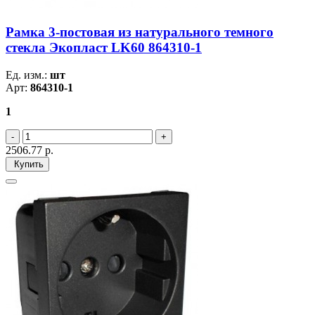
Рамка 3-постовая из натурального темного
стекла Экопласт LK60 864310-1
Ед. изм.:
шт
Арт:
864310-1
1
2506.77
р.
Купить