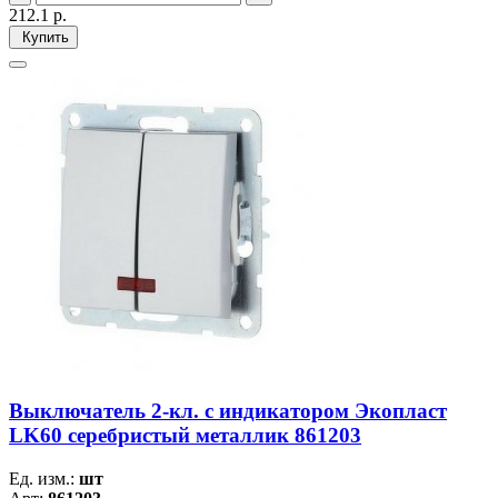
212.1
р.
Купить
Выключатель 2-кл. c индикатором Экопласт
LK60 серебристый металлик 861203
Ед. изм.:
шт