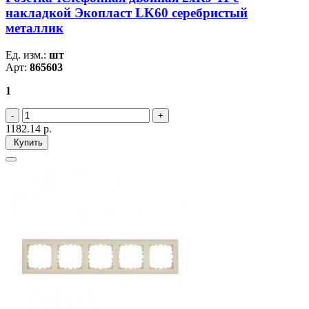
накладкой Экопласт LK60 серебристый
металлик
Ед. изм.:
шт
Арт:
865603
1
1182.14
р.
Купить