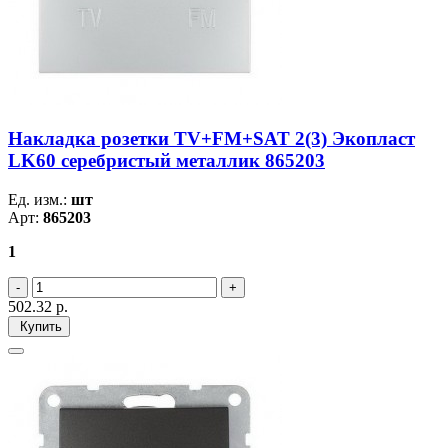
Накладка розетки TV+FM+SAT 2(3) Экопласт
LK60 серебристый металлик 865203
Ед. изм.:
шт
Арт:
865203
1
502.32
р.
Купить