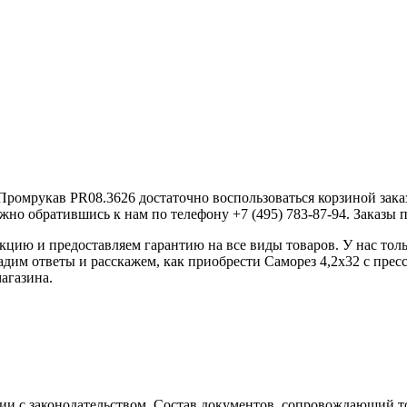
Промрукав PR08.3626 достаточно воспользоваться корзиной заказ
жно обратившись к нам по телефону +7 (495) 783-87-94. Заказы пр
ию и предоставляем гарантию на все виды товаров. У нас толь
дадим ответы и расскажем, как приобрести Саморез 4,2х32 с пр
агазина.
ии с законодательством. Состав документов, сопровождающий то