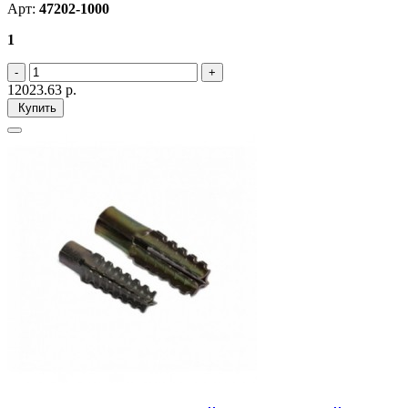
Арт:
47202-1000
1
12023.63
р.
Купить