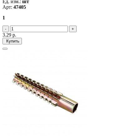
Ед. изм.:
шт
Арт:
47405
1
3.29
р.
Купить