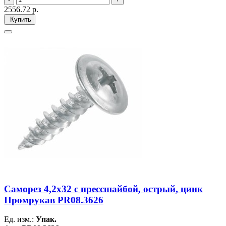
2556.72
р.
Купить
Саморез 4,2х32 с прессшайбой, острый, цинк
Промрукав PR08.3626
Ед. изм.:
Упак.