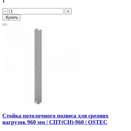
1
Купить
Стойка потолочного подвеса для средних
нагрузок 960 мм | СПТ(СН)-960 | OSTEC