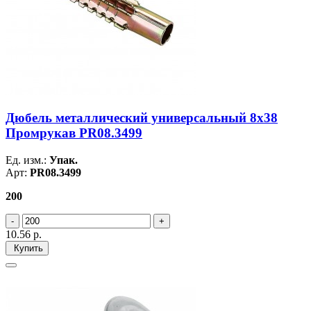
Дюбель металлический универсальный 8х38
Промрукав PR08.3499
Ед. изм.:
Упак.
Арт:
PR08.3499
200
10.56
р.
Купить