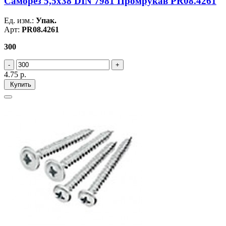
Саморез 5,5х38 DIN 7981 Промрукав PR08.4261
Ед. изм.:
Упак.
Арт:
PR08.4261
300
4.75
р.
Купить