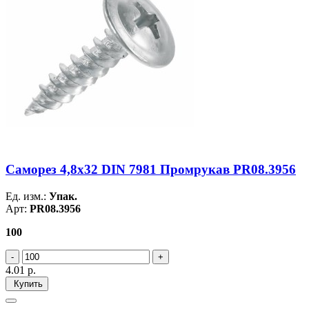
Саморез 4,8х32 DIN 7981 Промрукав PR08.3956
Ед. изм.:
Упак.
Арт:
PR08.3956
100
4.01
р.
Купить