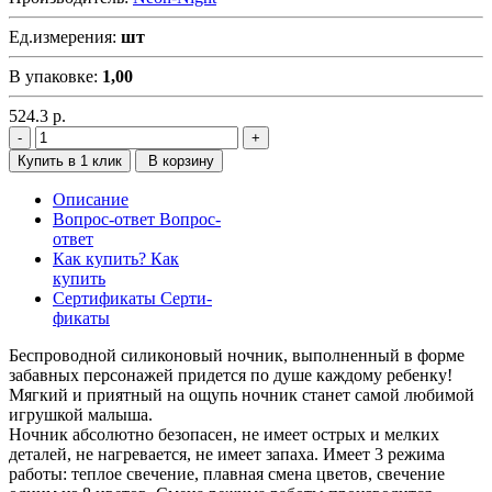
Ед.измерения:
шт
В упаковке:
1,00
524.3
р.
Купить в 1 клик
В корзину
Описание
Вопрос-ответ
Вопрос-
ответ
Как купить?
Как
купить
Сертификаты
Серти-
фикаты
Беспроводной силиконовый ночник, выполненный в форме
забавных персонажей придется по душе каждому ребенку!
Мягкий и приятный на ощупь ночник станет самой любимой
игрушкой малыша.
Ночник абсолютно безопасен, не имеет острых и мелких
деталей, не нагревается, не имеет запаха. Имеет 3 режима
работы: теплое свечение, плавная смена цветов, свечение