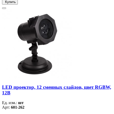
Купить
LED проектор, 12 сменных слайдов, цвет RGBW,
12В
Ед. изм.:
шт
Арт:
601-262