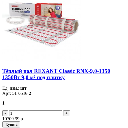
Тёплый пол REXANT Classic RNX-9,0-1350
1350Вт 9,0 м² под плитку
Ед. изм.:
шт
Арт:
51-0516-2
1
10709.99
р.
Купить