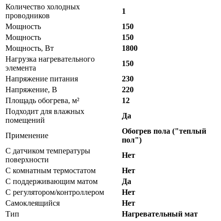
Количество холодных
1
проводников
Мощность
150
Мощность
150
Мощность, Вт
1800
Нагрузка нагревательного
150
элемента
Напряжение питания
230
Напряжение, В
220
Площадь обогрева, м²
12
Подходит для влажных
Да
помещений
Обогрев пола ("теплый
Применение
пол")
С датчиком температуры
Нет
поверхности
С комнатным термостатом
Нет
С поддерживающим матом
Да
С регулятором/контроллером
Нет
Самоклеящийся
Нет
Тип
Нагревательный мат