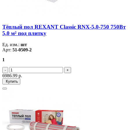
Тёплый пол REXANT Classic RNX-5,0-750 750Вт
5,0 м² под плитку
Ед. изм.:
шт
Арт:
51-0509-2
1
6986.99
р.
Купить