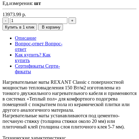
Ед.измерения:
шт
13973.99
р.
Купить в 1 клик
В корзину
Описание
Вопрос-ответ
Вопрос-
ответ
Как купить?
Как
купить
Сертификаты
Серти-
фикаты
Нагревательные маты REXANT Classic с поверхностной
мощностью тепловыделения 150 Вт/м2 изготовлены из
тонкого двухжильного нагревательного кабеля и применяются
в системах «Теплый пол» для комфортного подогрева
помещений с покрытием пола из керамической плитки или
другого аналогичного материала.
Нагревательные маты устанавливаются под цементно-
песчаную стяжку (толщина стяжки около 20 мм) или
плиточный клей (толщина слоя плиточного клея 5-7 мм).
Технические характеристики: