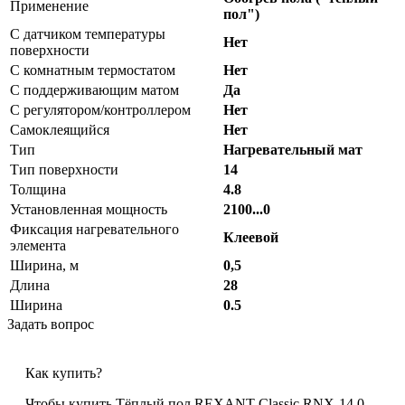
Применение
пол")
С датчиком температуры
Нет
поверхности
С комнатным термостатом
Нет
С поддерживающим матом
Да
С регулятором/контроллером
Нет
Самоклеящийся
Нет
Тип
Нагревательный мат
Тип поверхности
14
Толщина
4.8
Установленная мощность
2100...0
Фиксация нагревательного
Клеевой
элемента
Ширина, м
0,5
Длина
28
Ширина
0.5
Задать вопрос
Как купить?
Чтобы купить Тёплый пол REXANT Classic RNX-14,0-