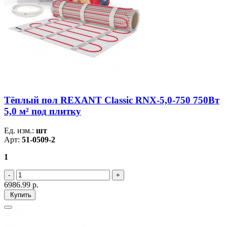
Тёплый пол REXANT Classic RNX-5,0-750 750Вт
5,0 м² под плитку
Ед. изм.:
шт
Арт:
51-0509-2
1
6986.99
р.
Купить