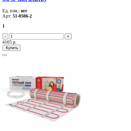
Ед. изм.:
шт
Арт:
51-0506-2
1
4165
р.
Купить