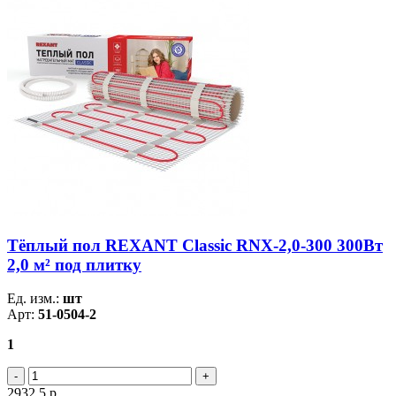
Тёплый пол REXANT Classic RNX-2,0-300 300Вт
2,0 м² под плитку
Ед. изм.:
шт
Арт:
51-0504-2
1
2932.5
р.