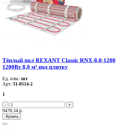
Тёплый пол REXANT Classic RNX-8,0-1200
1200Вт 8,0 м² под плитку
Ед. изм.:
шт
Арт:
51-0514-2
1
9478.34
р.
Купить