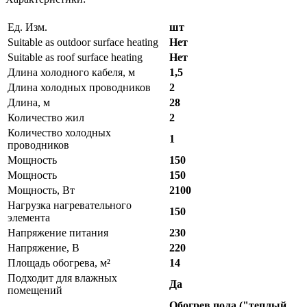
Ед. Изм.
шт
Suitable as outdoor surface heating
Нет
Suitable as roof surface heating
Нет
Длина холодного кабеля, м
1,5
Длина холодных проводников
2
Длина, м
28
Количество жил
2
Количество холодных
1
проводников
Мощность
150
Мощность
150
Мощность, Вт
2100
Нагрузка нагревательного
150
элемента
Напряжение питания
230
Напряжение, В
220
Площадь обогрева, м²
14
Подходит для влажных
Да
помещений
Обогрев пола ("теплый