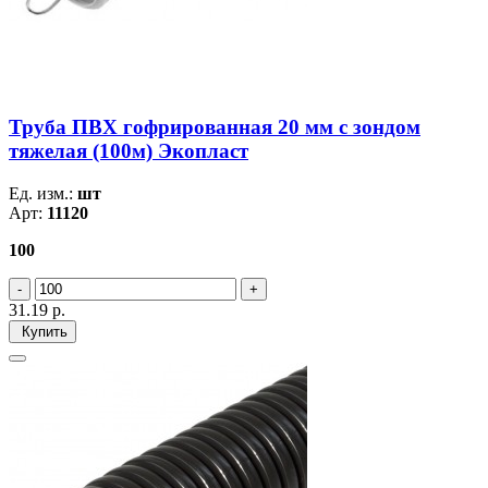
Труба ПВХ гофрированная 20 мм c зондом
тяжелая (100м) Экопласт
Ед. изм.:
шт
Арт:
11120
100
31.19
р.
Купить