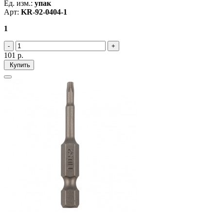
Ед. изм.:
упак
Арт:
KR-92-0404-1
1
101
р.
Купить