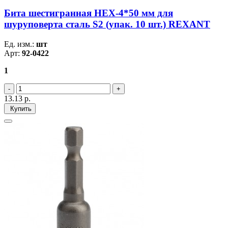
Бита шестигранная HEX-4*50 мм для
шуруповерта сталь S2 (упак. 10 шт.) REXANT
Ед. изм.:
шт
Арт:
92-0422
1
13.13
р.
Купить