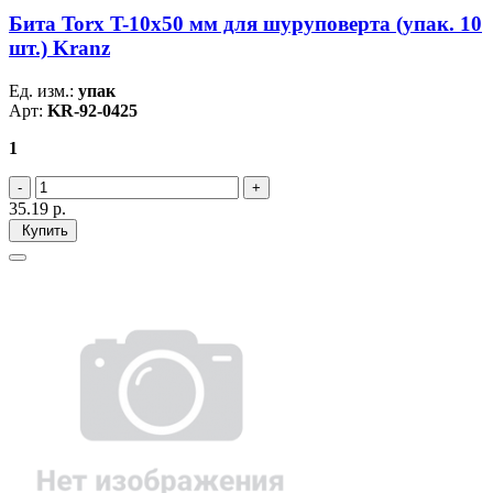
Бита Torx T-10х50 мм для шуруповерта (упак. 10
шт.) Kranz
Ед. изм.:
упак
Арт:
KR-92-0425
1
35.19
р.
Купить