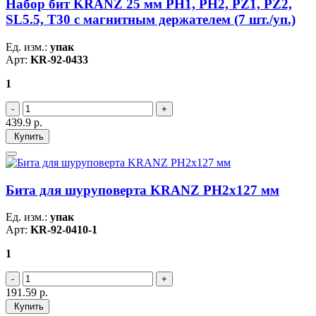
Набор бит KRANZ 25 мм PH1, PH2, PZ1, PZ2,
SL5.5, T30 с магнитным держателем (7 шт./уп.)
Ед. изм.:
упак
Арт:
KR-92-0433
1
439.9
р.
Купить
Бита для шуруповерта KRANZ PH2х127 мм
Ед. изм.:
упак
Арт:
KR-92-0410-1
1
191.59
р.
Купить