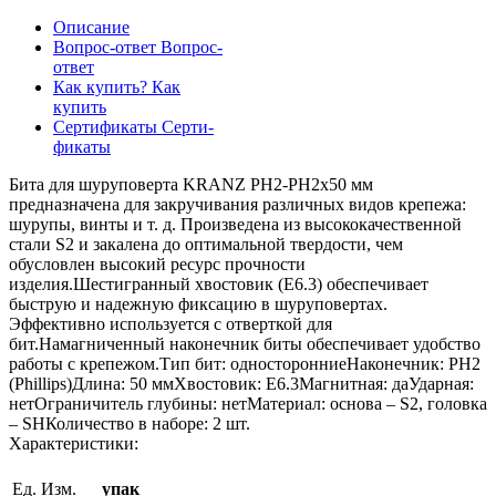
Описание
Вопрос-ответ
Вопрос-
ответ
Как купить?
Как
купить
Сертификаты
Серти-
фикаты
Бита для шуруповерта KRANZ PH2-PH2х50 мм
предназначена для закручивания различных видов крепежа:
шурупы, винты и т. д. Произведена из высококачественной
стали S2 и закалена до оптимальной твердости, чем
обусловлен высокий ресурс прочности
изделия.Шестигранный хвостовик (Е6.3) обеспечивает
быструю и надежную фиксацию в шуруповертах.
Эффективно используется с отверткой для
бит.Намагниченный наконечник биты обеспечивает удобство
работы с крепежом.Тип бит: односторонниеНаконечник: PH2
(Phillips)Длина: 50 ммХвостовик: Е6.3Магнитная: даУдарная:
нетОграничитель глубины: нетМатериал: основа – S2, головка
– SHКоличество в наборе: 2 шт.
Характеристики:
Ед. Изм.
упак