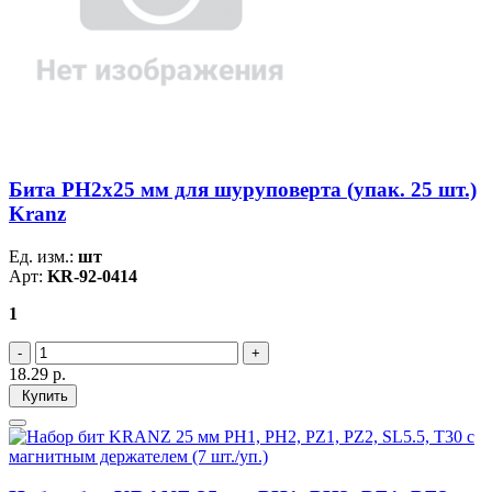
Бита PH2х25 мм для шуруповерта (упак. 25 шт.)
Kranz
Ед. изм.:
шт
Арт:
KR-92-0414
1
18.29
р.
Купить