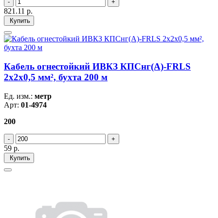
821.11
р.
Купить
Кабель огнестойкий ИВКЗ КПСнг(А)-FRLS
2х2х0,5 мм², бухта 200 м
Ед. изм.:
метр
Арт:
01-4974
200
59
р.
Купить