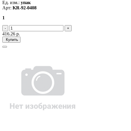
Ед. изм.:
упак
Арт:
KR-92-0408
1
416.26
р.
Купить